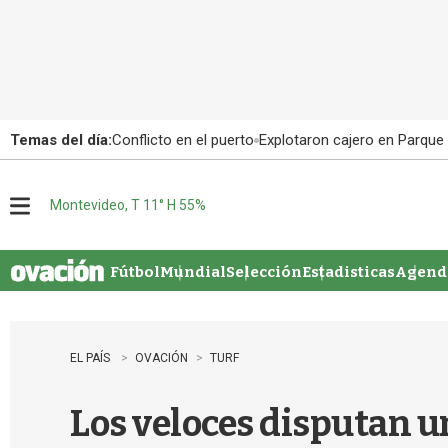
Temas del día:
Conflicto en el puerto
Explotaron cajero en Parque
Montevideo, T 11° H 55%
M
e
n
u
Fútbol
Mundial
Selección
Estadisticas
Agenda
EL PAÍS
OVACIÓN
TURF
Los veloces disputan u