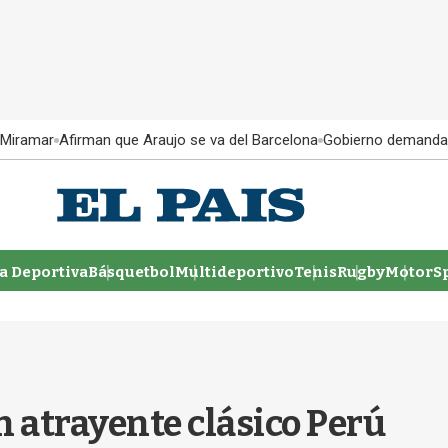
 Miramar
Afirman que Araujo se va del Barcelona
Gobierno demanda
 Deportiva
Básquetbol
Multideportivo
Tenis
Rugby
MotorSp
n atrayente clásico Perú