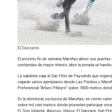
El Danzarin.
El próximo fin de semana Maroñas abres sus puertas el
contiendas de mayor interés, abre la jornada un handi
La sabatina viaja al San Félix de Paysandú que organ
viajarán varios ejemplares desde Las Piedras y Maroña
Preferencial “Arturo Piñeyro” sobre 1800 metros donde
En la dominical, exclusiva de Maroñas, se corren cator
sobre mil cien metros donde prometen participar once p
El, Dog Valiente, Alevoso, Illinois, El Danzarín, Sub Pr