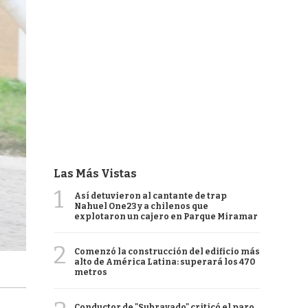
Las Más Vistas
1
Así detuvieron al cantante de trap
Nahuel One23 y a chilenos que
explotaron un cajero en Parque Miramar
2
Comenzó la construcción del edificio más
alto de América Latina: superará los 470
metros
Conductor de "Subrayado" criticó el paro