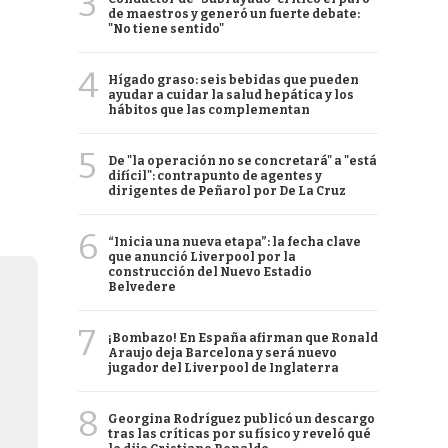
3
de maestros y generó un fuerte debate:
"No tiene sentido"
4
Hígado graso: seis bebidas que pueden
ayudar a cuidar la salud hepática y los
hábitos que las complementan
5
De "la operación no se concretará" a "está
difícil": contrapunto de agentes y
dirigentes de Peñarol por De La Cruz
6
“Inicia una nueva etapa”: la fecha clave
que anunció Liverpool por la
construcción del Nuevo Estadio
Belvedere
7
¡Bombazo! En España afirman que Ronald
Araujo deja Barcelona y será nuevo
jugador del Liverpool de Inglaterra
8
Georgina Rodríguez publicó un descargo
tras las críticas por su físico y reveló qué