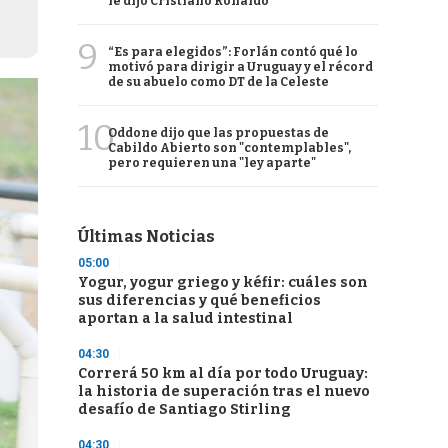
le dijo Cristiano Ronaldo
9
“Es para elegidos”: Forlán contó qué lo
motivó para dirigir a Uruguay y el récord
de su abuelo como DT de la Celeste
10
Oddone dijo que las propuestas de
Cabildo Abierto son "contemplables",
pero requieren una "ley aparte"
Últimas Noticias
05:00
Yogur, yogur griego y kéfir: cuáles son
sus diferencias y qué beneficios
aportan a la salud intestinal
04:30
Correrá 50 km al día por todo Uruguay:
la historia de superación tras el nuevo
desafío de Santiago Stirling
04:30