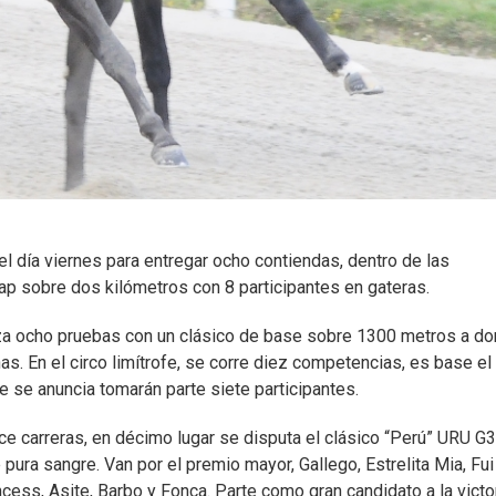
 día viernes para entregar ocho contiendas, dentro de las
cap sobre dos kilómetros con 8 participantes en gateras.
iza ocho pruebas con un clásico de base sobre 1300 metros a d
s. En el circo limítrofe, se corre diez competencias, es base el
 se anuncia tomarán parte siete participantes.
ce carreras, en décimo lugar se disputa el clásico “Perú” URU G3
ura sangre. Van por el premio mayor, Gallego, Estrelita Mia, Fui
incess, Asite, Barbo y Fonca. Parte como gran candidato a la victor