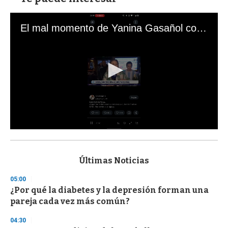
El mal momento de Yanina Gasañol con un hincha argentino en "Subrayado"
0
s
e
c
Últimas Noticias
o
n
05:00
d
¿Por qué la diabetes y la depresión forman una
s
o
pareja cada vez más común?
f
3
04:30
3