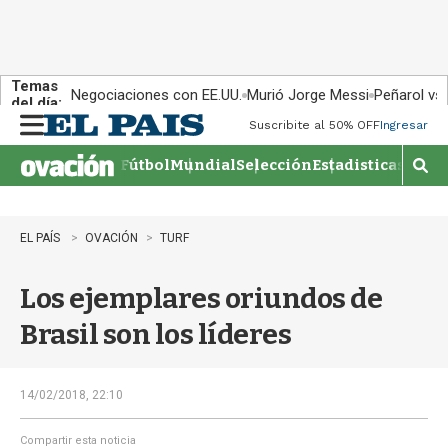
Temas
Negociaciones con EE.UU.
Murió Jorge Messi
Peñarol vs
del día:
Suscribite al 50% OFF
Ingresar
M
e
Fútbol
Mundial
Selección
Estadisticas
Agen
n
M
u
o
s
t
EL PAÍS
OVACIÓN
TURF
r
a
Los ejemplares oriundos de
r
b
Brasil son los líderes
�
s
q
u
14/02/2018, 22:10
e
d
Compartir esta noticia