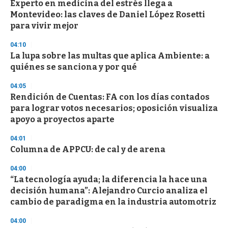
s
Experto en medicina del estrés llega a
e
Montevideo: las claves de Daniel López Rosetti
c
para vivir mejor
o
n
d
04:10
s
La lupa sobre las multas que aplica Ambiente: a
quiénes se sanciona y por qué
04:05
Rendición de Cuentas: FA con los días contados
para lograr votos necesarios; oposición visualiza
apoyo a proyectos aparte
04:01
Columna de APPCU: de cal y de arena
04:00
“La tecnología ayuda; la diferencia la hace una
decisión humana”: Alejandro Curcio analiza el
cambio de paradigma en la industria automotriz
04:00