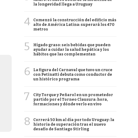
la longevidad llega a Uruguay
4
Comenzó la construcción del edificio más
alto de América Latina: superará los 470
metros
5
Hígado graso: seis bebidas que pueden
ayudar a cuidar la salud hepática y los
hábitos que las complementan
6
La figura del Carnaval que tuvo un cruce
con Petinatti debuta como conductor de
un histórico programa
7
City Torque y Peñarol en un prometedor
partido por el Torneo Clausura: hora,
formaciones y dónde verlo en vivo
8
Correrá 50 km al día por todo Uruguay: la
historia de superación tras el nuevo
desafío de Santiago Stirling