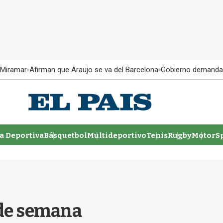
 Miramar
Afirman que Araujo se va del Barcelona
Gobierno demanda
 Deportiva
Básquetbol
Multideportivo
Tenis
Rugby
MotorSp
 de semana