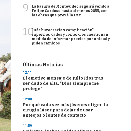
9
La basura de Montevideo seguirá yendo a
Felipe Cardoso hasta al menos 2055, con
las obras que prevé la IMM
10
"Más burocracia y complicación":
supermercados y comercios cuestionan
medida de informar precios por unidad y
piden cambios
Últimas Noticias
12:11
El emotivo mensaje de Julio Ríos tras
ser dado de alta: "Dios siempre me
protege"
12:00
Por qué cada vez más jóvenes eligen la
cirugía láser para dejar de usar
anteojos o lentes de contacto
11:59