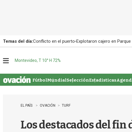
Temas del día:
Conflicto en el puerto
Explotaron cajero en Parque
Montevideo, T 10° H 72%
M
e
n
u
Fútbol
Mundial
Selección
Estadisticas
Agenda
EL PAÍS
OVACIÓN
TURF
Los destacados del fin