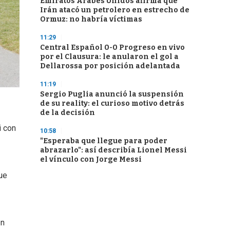
Emiratos Árabes Unidos afirma que
Irán atacó un petrolero en estrecho de
Ormuz: no habría víctimas
11:29
Central Español 0-0 Progreso en vivo
por el Clausura: le anularon el gol a
Dellarossa por posición adelantada
11:19
Sergio Puglia anunció la suspensión
de su reality: el curioso motivo detrás
de la decisión
i con
10:58
"Esperaba que llegue para poder
abrazarlo": así describía Lionel Messi
el vínculo con Jorge Messi
ue
en