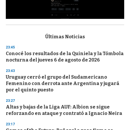
0
s
e
c
Últimas Noticias
o
n
23:45
d
Conocé los resultados de la Quiniela y la Tómbola
s
o
nocturna del jueves 6 de agosto de 2026
f
3
23:43
3
s
Uruguay cerró el grupo del Sudamericano
e
Femenino con derrota ante Argentina y jugará
c
por el quinto puesto
o
n
d
23:27
s
Altas y bajas de la Liga AUF: Albion se sigue
reforzando en ataque y contrató a Ignacio Neira
23:17