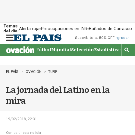
Temas
Alerta roja
Preocupaciones en INR
Bañados de Carrasco
del día:
Suscribite al 50% OFF
Ingresar
M
e
Fútbol
Mundial
Selección
Estadisticas
Agen
n
M
u
o
s
t
EL PAÍS
OVACIÓN
TURF
r
a
La jornada del Latino en la
r
b
mira
�
s
q
u
19/02/2018, 22:31
e
d
Compartir esta noticia