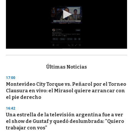
0
s
e
c
Últimas Noticias
o
n
17:00
d
Montevideo City Torque vs. Peñarol por el Torneo
s
o
Clausura en vivo: el Mirasol quiere arrancar con
f
el pie derecho
3
3
s
16:42
e
Una estrella de la televisión argentina fue a ver
c
el show de Gustaf y quedó deslumbrada: "Quiero
o
n
trabajar con vos"
d