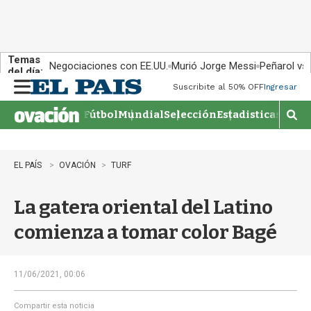
Temas
Negociaciones con EE.UU.
Murió Jorge Messi
Peñarol vs
del día:
Suscribite al 50% OFF
Ingresar
M
e
Fútbol
Mundial
Selección
Estadisticas
Agen
n
M
u
o
s
t
EL PAÍS
OVACIÓN
TURF
r
a
La gatera oriental del Latino
r
b
comienza a tomar color Bagé
�
s
q
u
11/06/2021, 00:06
e
d
Compartir esta noticia