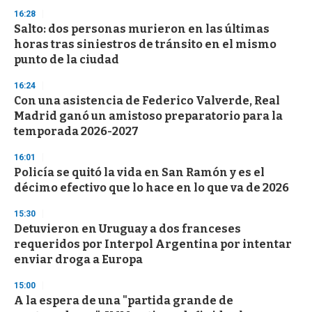
s
16:28
Salto: dos personas murieron en las últimas
horas tras siniestros de tránsito en el mismo
punto de la ciudad
16:24
Con una asistencia de Federico Valverde, Real
Madrid ganó un amistoso preparatorio para la
temporada 2026-2027
16:01
Policía se quitó la vida en San Ramón y es el
décimo efectivo que lo hace en lo que va de 2026
15:30
Detuvieron en Uruguay a dos franceses
requeridos por Interpol Argentina por intentar
enviar droga a Europa
15:00
A la espera de una "partida grande de