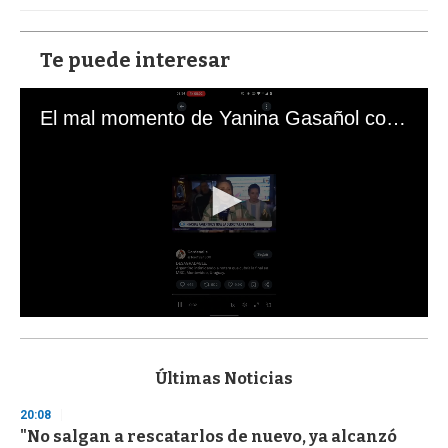
Te puede interesar
El mal momento de Yanina Gasañol con un hincha argentino en "Subrayado"
0
s
e
c
Últimas Noticias
o
n
20:08
d
"No salgan a rescatarlos de nuevo, ya alcanzó
s