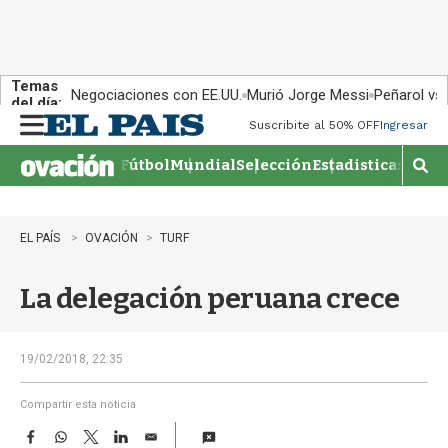
Temas
Negociaciones con EE.UU.
Murió Jorge Messi
Peñarol vs
del día:
Suscribite al 50% OFF
Ingresar
M
e
Fútbol
Mundial
Selección
Estadisticas
Agen
n
M
u
o
s
t
EL PAÍS
OVACIÓN
TURF
r
a
La delegación peruana crece
r
b
�
s
19/02/2018, 22:35
q
u
Compartir esta noticia
e
F
W
T
L
E
d