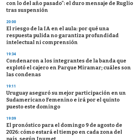
o
con lo del año pasado": el duro mensaje de Ruglio
f
tras suspensión
3
3
s
20:00
e
El riesgo de la IA en el aula: por qué una
c
respuesta pulida no garantiza profundidad
o
n
intelectual ni comprensión
d
s
19:34
Condenaron a los integrantes de la banda que
explotó el cajero en Parque Miramar; cuáles son
las condenas
19:11
Uruguay aseguró su mejor participación en un
Sudamericano Femenino e irá por el quinto
puesto este domingo
19:09
El pronóstico para el domingo 9 de agosto de
2026: cómo estará el tiempo en cada zona del
país, según Inumet