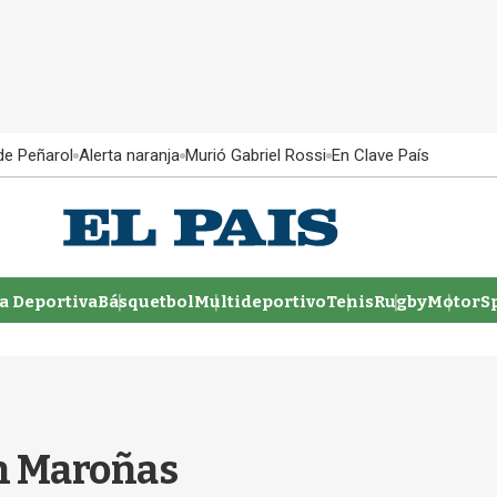
 de Peñarol
Alerta naranja
Murió Gabriel Rossi
En Clave País
 Deportiva
Básquetbol
Multideportivo
Tenis
Rugby
MotorSp
en Maroñas