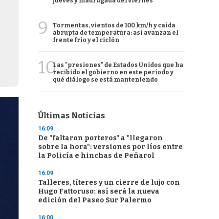
jueves y madrugada del viernes
9
Tormentas, vientos de 100 km/h y caída
abrupta de temperatura: así avanzan el
frente frío y el ciclón
10
Las "presiones" de Estados Unidos que ha
recibido el gobierno en este período y
qué diálogo se está manteniendo
Últimas Noticias
16:09
De "faltaron porteros" a "llegaron
sobre la hora": versiones por líos entre
la Policía e hinchas de Peñarol
16:09
Talleres, títeres y un cierre de lujo con
Hugo Fattoruso: así será la nueva
edición del Paseo Sur Palermo
16:00