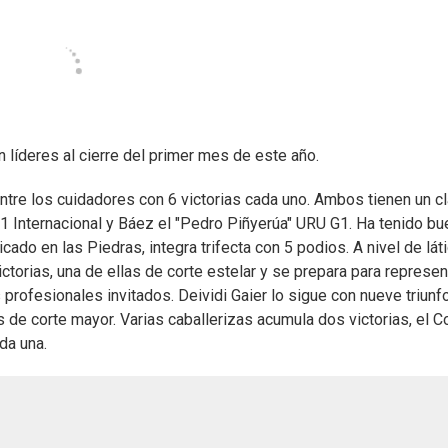
 líderes al cierre del primer mes de este año.
entre los cuidadores con 6 victorias cada uno. Ambos tienen un c
1 Internacional y Báez el "Pedro Piñyerúa" URU G1. Ha tenido bu
ado en las Piedras, integra trifecta con 5 podios. A nivel de lát
torias, una de ellas de corte estelar y se prepara para represen
 profesionales invitados. Deividi Gaier lo sigue con nueve triunf
 de corte mayor. Varias caballerizas acumula dos victorias, el C
da una.