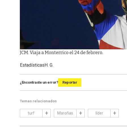
JCM. Viaja a Monterrico el 24 de febrero.
Estadísticas
H. G.
¿Encontraste un error?
Reportar
Temas relacionados
turf
Maroñas
líder