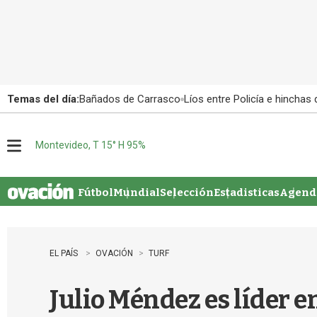
Temas del día:
Bañados de Carrasco
Líos entre Policía e hinchas
Montevideo, T 15° H 95%
M
e
n
u
Fútbol
Mundial
Selección
Estadisticas
Agenda
EL PAÍS
OVACIÓN
TURF
Julio Méndez es líder 