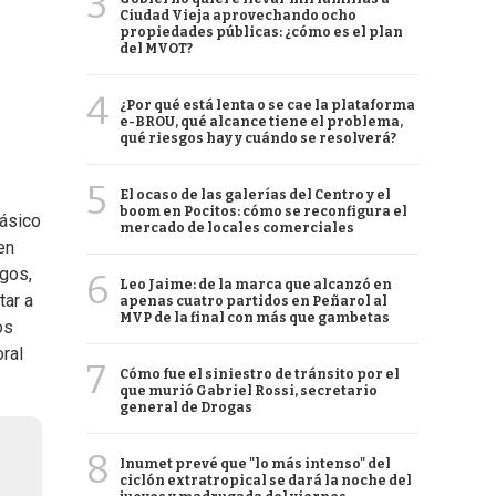
3
Ciudad Vieja aprovechando ocho
propiedades públicas: ¿cómo es el plan
del MVOT?
4
¿Por qué está lenta o se cae la plataforma
e-BROU, qué alcance tiene el problema,
qué riesgos hay y cuándo se resolverá?
5
El ocaso de las galerías del Centro y el
boom en Pocitos: cómo se reconfigura el
lásico
mercado de locales comerciales
en
igos,
6
Leo Jaime: de la marca que alcanzó en
tar a
apenas cuatro partidos en Peñarol al
MVP de la final con más que gambetas
os
oral
7
Cómo fue el siniestro de tránsito por el
que murió Gabriel Rossi, secretario
general de Drogas
8
Inumet prevé que "lo más intenso" del
ciclón extratropical se dará la noche del