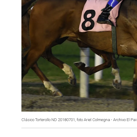
Clásico Torterollo ND 20180701, foto Ariel Colmegna - Archivo El Pai