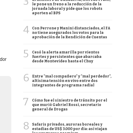
3
le pone un freno a la reducción de la
jornada laboral y pide que los robots
aporten al BPS
4
Con Perrone y Manini distanciados, el FA
no tiene asegurados los votos para la
aprobación de la Rendición de Cuentas
5
Cesó la alerta amarilla por vientos
fuertes y persistentes que abarcaba
ador
desde Montevideo hasta el Chuy
6
Entre "mal compañero" y "mal perdedor",
altísima tensión en vivo entre dos
integrantes de programa radial
7
Cómo fue el siniestro de tránsito por el
que murió Gabriel Rossi, secretario
general de Drogas
8
Safaris privados, auroras boreales y
estadías de US$ 3.000 por día: así viajan