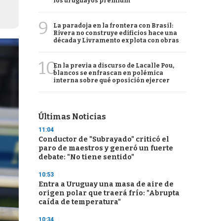
los uruguayos premium
9
La paradoja en la frontera con Brasil:
Rivera no construye edificios hace una
década y Livramento explota con obras
10
En la previa a discurso de Lacalle Pou,
blancos se enfrascan en polémica
interna sobre qué oposición ejercer
Últimas Noticias
11:04
Conductor de "Subrayado" criticó el
paro de maestros y generó un fuerte
debate: "No tiene sentido"
10:53
Entra a Uruguay una masa de aire de
origen polar que traerá frío: "Abrupta
caída de temperatura"
10:34