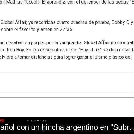
il Mathias Tuccelli. El aprendiz, con el defensor de las sedas “E
Global Affair, ya recorridas cuatro cuadras de prueba, Bobby Q y
sobre el favorito y Amen en 22”35.
a no cesaban en pugnar por la vanguardia, Global Affair no mostra
to Iron Boy. En los doscientos, el del “Haya Luz” se deja gritar, f
olviera a tomar distancias para lograr ganar el último clásico del
El mal momento de Yanina Gasañol con un hin