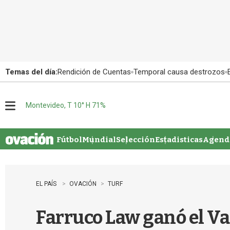
Temas del día:
Rendición de Cuentas
Temporal causa destrozos
Montevideo, T 10° H 71%
M
e
n
u
Fútbol
Mundial
Selección
Estadisticas
Agenda
EL PAÍS
OVACIÓN
TURF
Farruco Law ganó el V