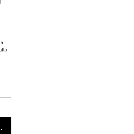
l
ba
altó
cha argentino en "Subrayado"