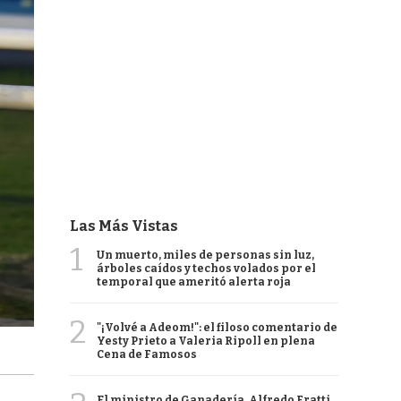
Las Más Vistas
1
Un muerto, miles de personas sin luz,
árboles caídos y techos volados por el
temporal que ameritó alerta roja
2
"¡Volvé a Adeom!": el filoso comentario de
Yesty Prieto a Valeria Ripoll en plena
Cena de Famosos
El ministro de Ganadería, Alfredo Fratti,