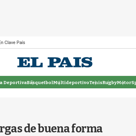
En Clave País
 Deportiva
Básquetbol
Multideportivo
Tenis
Rugby
MotorSp
argas de buena forma