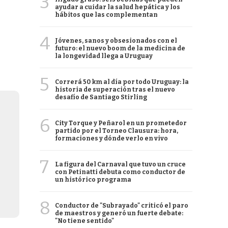
3
ayudar a cuidar la salud hepática y los
hábitos que las complementan
4
Jóvenes, sanos y obsesionados con el
futuro: el nuevo boom de la medicina de
la longevidad llega a Uruguay
5
Correrá 50 km al día por todo Uruguay: la
historia de superación tras el nuevo
desafío de Santiago Stirling
6
City Torque y Peñarol en un prometedor
partido por el Torneo Clausura: hora,
formaciones y dónde verlo en vivo
7
La figura del Carnaval que tuvo un cruce
con Petinatti debuta como conductor de
un histórico programa
8
Conductor de "Subrayado" criticó el paro
de maestros y generó un fuerte debate:
"No tiene sentido"