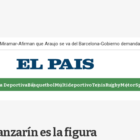
 Miramar
Afirman que Araujo se va del Barcelona
Gobierno demanda
 Deportiva
Básquetbol
Multideportivo
Tenis
Rugby
MotorSp
anzarín es la figura