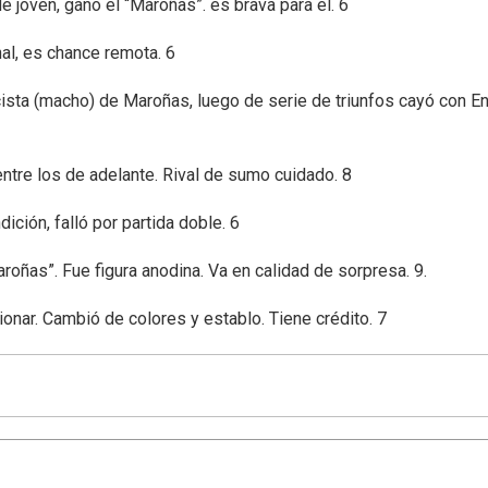
e joven, ganó el “Maroñas”. es brava para el. 6
nal, es chance remota. 6
locista (macho) de Maroñas, luego de serie de triunfos cayó con E
entre los de adelante. Rival de sumo cuidado. 8
ición, falló por partida doble. 6
aroñas”. Fue figura anodina. Va en calidad de sorpresa. 9.
nar. Cambió de colores y establo. Tiene crédito. 7