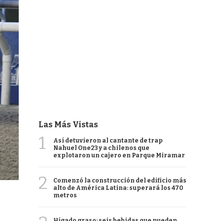
Las Más Vistas
1
Así detuvieron al cantante de trap
Nahuel One23 y a chilenos que
explotaron un cajero en Parque Miramar
2
Comenzó la construcción del edificio más
alto de América Latina: superará los 470
metros
Hígado graso: seis bebidas que pueden