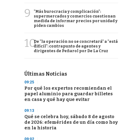
9
"Más burocracia y complicación":
supermercados y comercios cuestionan
medida de informar precios por unidad y
piden cambios
10
De "la operación no se concretará" a "está
difícil": contrapunto de agentes y
dirigentes de Peñarol por De La Cruz
Últimas Noticias
09:25
Por qué los expertos recomiendan el
papel aluminio para guardar billetes
en casa y qué hay que evitar
09:13
Qué se celebra hoy, sábado 8 de agosto
de 2026: efemérides de un día como hoy
en la historia
09:02