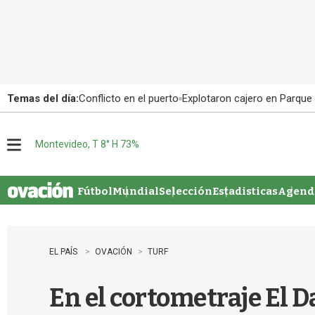
Temas del día:
Conflicto en el puerto
Explotaron cajero en Parque
Montevideo, T 8° H 73%
M
e
n
u
Fútbol
Mundial
Selección
Estadisticas
Agenda
EL PAÍS
OVACIÓN
TURF
En el cortometraje El D