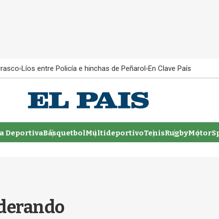
rrasco
Líos entre Policía e hinchas de Peñarol
En Clave País
 Deportiva
Básquetbol
Multideportivo
Tenis
Rugby
MotorSp
liderando