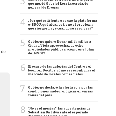
3
que murió Gabriel Rossi, secretario
general de Drogas
4
¿Por qué está lenta o se cae la plataforma
e-BROU, qué alcance tiene el problema,
qué riesgos hay y cuándo se resolverá?
5
Gobierno quiere llevar mil familias a
Ciudad Vieja aprovechando ocho
propiedades públicas: ¿cómo es el plan
r de
del MVOT?
6
El ocaso de las galerías del Centro y el
boom en Pocitos: cómo se reconfigura el
mercado de locales comerciales
7
Gobierno declaró la alerta roja por las
condiciones meteorológicas en varias
zonas del país
8
"No es el mesías": las advertencias de
Sebastián Da Silva ante el esperado