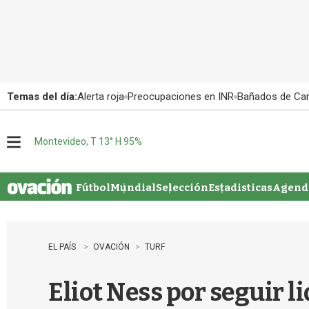
Temas del día:
Alerta roja
Preocupaciones en INR
Bañados de Ca
Montevideo, T 13° H 95%
M
e
n
u
Fútbol
Mundial
Selección
Estadisticas
Agenda
EL PAÍS
OVACIÓN
TURF
Eliot Ness por seguir 