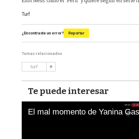
Eliot Ness. Ganó el “Perú” y quiere seguir en serie tr
Turf
¿Encontraste un error?
Reportar
Temas relacionados
turf
Te puede interesar