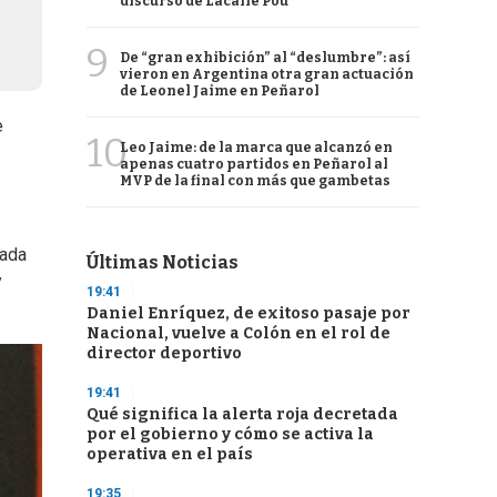
discurso de Lacalle Pou
9
De “gran exhibición” al “deslumbre”: así
vieron en Argentina otra gran actuación
de Leonel Jaime en Peñarol
e
10
Leo Jaime: de la marca que alcanzó en
apenas cuatro partidos en Peñarol al
MVP de la final con más que gambetas
lada
Últimas Noticias
y
19:41
Daniel Enríquez, de exitoso pasaje por
Nacional, vuelve a Colón en el rol de
director deportivo
19:41
Qué significa la alerta roja decretada
por el gobierno y cómo se activa la
operativa en el país
19:35