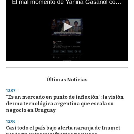
El mal momento de Yanina Gasañol con un hincha argentino en "Subrayado"
0
s
e
c
Últimas Noticias
o
n
12:07
d
"Es un mercado en punto de inflexión": la visión
s
o
de una tecnológica argentina que escala su
f
negocio en Uruguay
3
3
s
12:06
e
Casi todo el país bajo alerta naranja de Inumet
c