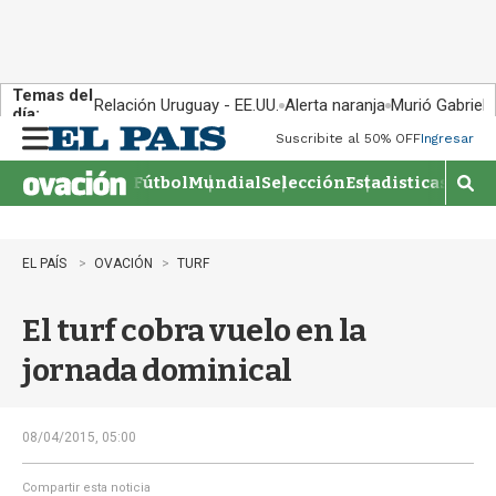
Temas del
Relación Uruguay - EE.UU.
Alerta naranja
Murió Gabriel 
día:
Suscribite al 50% OFF
Ingresar
M
e
Fútbol
Mundial
Selección
Estadisticas
Agen
n
M
u
o
s
t
EL PAÍS
OVACIÓN
TURF
r
a
El turf cobra vuelo en la
r
b
jornada dominical
�
s
q
u
08/04/2015, 05:00
e
d
Compartir esta noticia