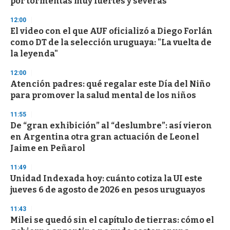
por tormentas muy fuertes y severas
o
n
d
12:00
s
El video con el que AUF oficializó a Diego Forlán
como DT de la selección uruguaya: "La vuelta de
la leyenda"
12:00
Atención padres: qué regalar este Día del Niño
para promover la salud mental de los niños
11:55
De “gran exhibición” al “deslumbre”: así vieron
en Argentina otra gran actuación de Leonel
Jaime en Peñarol
11:49
Unidad Indexada hoy: cuánto cotiza la UI este
jueves 6 de agosto de 2026 en pesos uruguayos
11:43
Milei se quedó sin el capítulo de tierras: cómo el