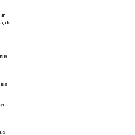
 un
o, de
tual
stas
ayo
que