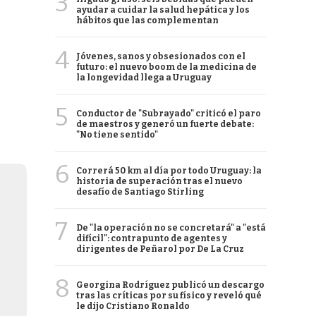
3
ayudar a cuidar la salud hepática y los
hábitos que las complementan
4
Jóvenes, sanos y obsesionados con el
futuro: el nuevo boom de la medicina de
la longevidad llega a Uruguay
5
Conductor de "Subrayado" criticó el paro
de maestros y generó un fuerte debate:
"No tiene sentido"
6
Correrá 50 km al día por todo Uruguay: la
historia de superación tras el nuevo
desafío de Santiago Stirling
7
De "la operación no se concretará" a "está
difícil": contrapunto de agentes y
dirigentes de Peñarol por De La Cruz
8
Georgina Rodríguez publicó un descargo
tras las críticas por su físico y reveló qué
le dijo Cristiano Ronaldo