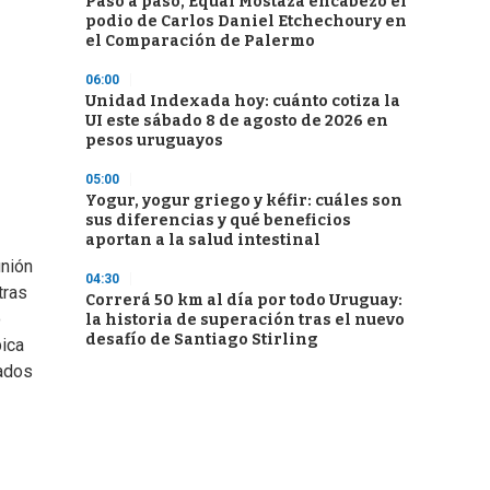
Paso a paso, Equal Mostaza encabezó el
podio de Carlos Daniel Etchechoury en
el Comparación de Palermo
06:00
Unidad Indexada hoy: cuánto cotiza la
UI este sábado 8 de agosto de 2026 en
pesos uruguayos
05:00
Yogur, yogur griego y kéfir: cuáles son
sus diferencias y qué beneficios
aportan a la salud intestinal
unión
04:30
tras
Correrá 50 km al día por todo Uruguay:
ó
la historia de superación tras el nuevo
desafío de Santiago Stirling
pica
cados