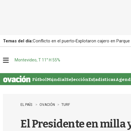
Temas del día:
Conflicto en el puerto
Explotaron cajero en Parque
Montevideo, T 11° H 55%
M
e
n
u
Fútbol
Mundial
Selección
Estadisticas
Agenda
EL PAÍS
OVACIÓN
TURF
El Presidente en milla