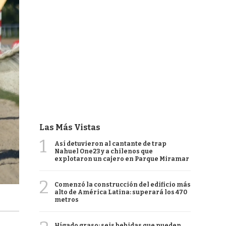
Las Más Vistas
1
Así detuvieron al cantante de trap
Nahuel One23 y a chilenos que
explotaron un cajero en Parque Miramar
2
Comenzó la construcción del edificio más
alto de América Latina: superará los 470
metros
Hígado graso: seis bebidas que pueden