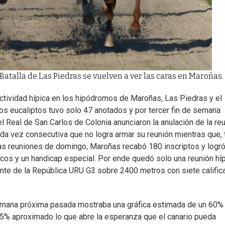
 Batalla de Las Piedras se vuelven a ver las caras en Maroñas.
ctividad hípica en los hipódromos de Maroñas, Las Piedras y el
los eucaliptos tuvo solo 47 anotados y por tercer fin de semana
l Real de San Carlos de Colonia anunciaron la anulación de la re
a vez consecutiva que no logra armar su reunión mientras que, 
as reuniones de domingo, Maroñas recabó 180 inscriptos y logr
icos y un handicap especial. Por ende quedó solo una reunión hí
dente de la República URU G3 sobre 2400 metros con siete califi
semana próxima pasada mostraba una gráfica estimada de un 60%
 15% aproximado lo que abre la esperanza que el canario pueda