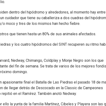
lio.
siden dentro del hipódromo y alrededores, al momento hay entre
un cuidador que tiene su caballeriza a dos cuadras del hipódrom
s y/o moco y tres de los mismos han hecho fiebre.
 otros que tienen hasta un 80% de sus animales afectados.
iedras y los cuatro hipódromos del SINT recuperen su ritmo habi
arvard, Nedway, Chimango, Coldplay y Monje Negro son los que
tante del fin de semana. Se trata de varios de los mejores fondi
próximo domingo.
en apasionante final el Batalla de Las Piedras el pasado 18 de m
en de llegar detrás de Descocado en la Classic de Campeones
o repitió en el Ramírez. También anotó Nedway.
r ello la yunta de la familia Martínez, Cibeles y Playera son las 