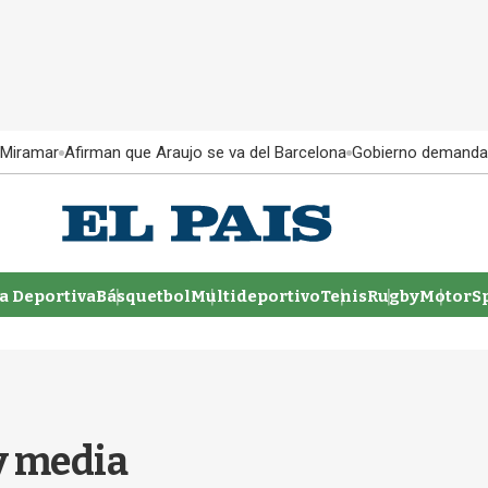
 Miramar
Afirman que Araujo se va del Barcelona
Gobierno demanda
 Deportiva
Básquetbol
Multideportivo
Tenis
Rugby
MotorSp
 y media