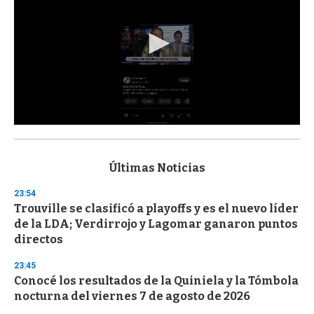
0
s
e
c
Últimas Noticias
o
n
23:54
d
Trouville se clasificó a playoffs y es el nuevo líder
s
o
de la LDA; Verdirrojo y Lagomar ganaron puntos
f
directos
3
3
s
23:45
e
Conocé los resultados de la Quiniela y la Tómbola
c
nocturna del viernes 7 de agosto de 2026
o
n