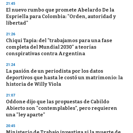
d
21:45
s
El nuevo rumbo que promete Abelardo De la
Espriella para Colombia: "Orden, autoridad y
libertad"
21:26
Chiqui Tapia: del "trabajamos para una fase
completa del Mundial 2030" a teorías
conspirativas contra Argentina
21:24
La pasión de un periodista por los datos
deportivos que hasta le costó un matrimonio: la
historia de Willy Viola
21:07
Oddone dijo que las propuestas de Cabildo
Abierto son "contemplables", pero requieren
una "ley aparte"
20:45
Ministerio de Trabajo investiga si la muerte de