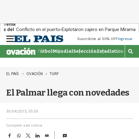
Tema
s del
Conflicto en el puerto
Explotaron cajero en Parque Miramar
día:
Suscribite al 50% OFF
Ingresar
M
e
Fútbol
Mundial
Selección
Estadisticas
Agen
n
M
u
o
s
t
EL PAÍS
OVACIÓN
TURF
r
a
El Palmar llega con novedades
r
b
�
s
30/04/2015, 05:00
q
u
Compartir esta noticia
e
F
W
T
L
E
d