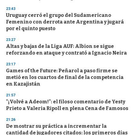
f
3
23:43
3
s
Uruguay cerró el grupo del Sudamericano
e
Femenino con derrota ante Argentina y jugará
c
por el quinto puesto
o
n
d
23:27
s
Altas y bajas de la Liga AUF: Albion se sigue
reforzando en ataque y contrató a Ignacio Neira
23:17
Games of the Future: Peñarol a paso firme se
metió en los cuartos de final de la competencia
en Kazajistán
21:57
"¡Volvé a Adeom!": el filoso comentario de Yesty
Prieto a Valeria Ripoll en plena Cena de Famosos
21:26
De mostrar su práctica a incrementar la
cantidad de jugadores citados: los primeros días