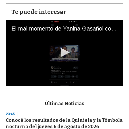
Te puede interesar
El mal momento de Yanina Gasañol con un hincha argentino en "Subrayado"
0
s
e
c
Últimas Noticias
o
n
23:45
d
Conocé los resultados de la Quiniela y la Tómbola
s
o
nocturna del jueves 6 de agosto de 2026