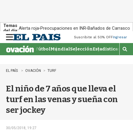
Temas
Alerta roja
Preocupaciones en INR
Bañados de Carrasco
del día:
Suscribite al 50% OFF
Ingresar
M
e
Fútbol
Mundial
Selección
Estadisticas
Agen
n
M
u
o
s
t
EL PAÍS
OVACIÓN
TURF
r
a
El niño de 7 años que lleva el
r
b
turf en las venas y sueña con
�
s
ser jockey
q
u
e
d
30/05/2018, 19:27