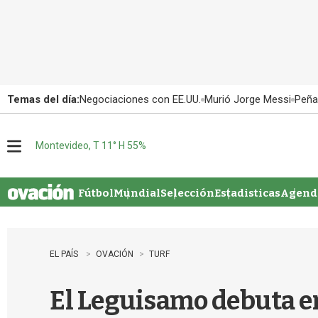
Temas del día:
Negociaciones con EE.UU.
Murió Jorge Messi
Peña
Montevideo, T 11° H 55%
M
e
n
u
Fútbol
Mundial
Selección
Estadisticas
Agenda
EL PAÍS
OVACIÓN
TURF
El Leguisamo debuta en