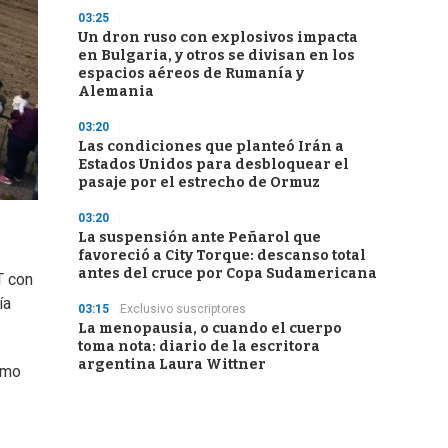
03:25
Un dron ruso con explosivos impacta
en Bulgaria, y otros se divisan en los
espacios aéreos de Rumanía y
Alemania
03:20
Las condiciones que planteó Irán a
Estados Unidos para desbloquear el
pasaje por el estrecho de Ormuz
03:20
La suspensión ante Peñarol que
favoreció a City Torque: descanso total
antes del cruce por Copa Sudamericana
T con
ía
03:15
Exclusivo suscriptores
La menopausia, o cuando el cuerpo
toma nota: diario de la escritora
argentina Laura Wittner
amo