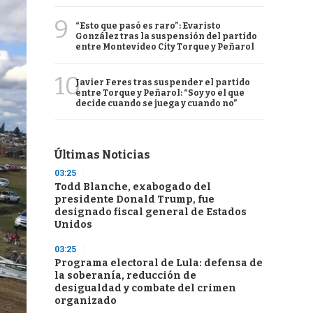
9
“Esto que pasó es raro”: Evaristo
González tras la suspensión del partido
entre Montevideo City Torque y Peñarol
10
Javier Feres tras suspender el partido
entre Torque y Peñarol: “Soy yo el que
decide cuando se juega y cuando no”
Últimas Noticias
03:25
Todd Blanche, exabogado del
presidente Donald Trump, fue
designado fiscal general de Estados
Unidos
03:25
Programa electoral de Lula: defensa de
la soberanía, reducción de
desigualdad y combate del crimen
organizado