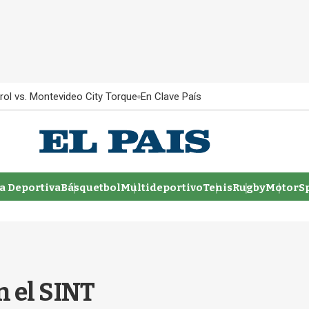
rol vs. Montevideo City Torque
En Clave País
 Deportiva
Básquetbol
Multideportivo
Tenis
Rugby
MotorSp
 el SINT