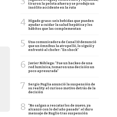
3
tiraron la pelota afuera y se produjo un
insólito accidente en la ruta
4
Hígado graso: seis bebidas que pueden
ayudar a cuidar la salud hepática y los
hábitos que las complementan
5
Una comunicadora de Canal 10 denunció
que un ómnibus la atropelló, lo siguió y
enfrentó al chofer: "En shock"
6
Javier Nóblega: "Fue un hackeo de una
red lumínica, tomaron una decisión un
poco apresurada"
7
Sergio Puglia anunció la suspensión de
su reality: el curioso motivo detrás de la
decisión
8
"No salgan a rescatarlos de nuevo, ya
alcanzó con lo del año pasado": el duro
mensaje de Ruglio tras suspensión