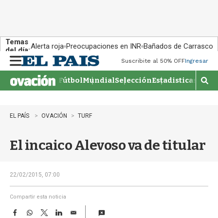
Temas
Alerta roja
Preocupaciones en INR
Bañados de Carrasco
del día:
Suscribite al 50% OFF
Ingresar
M
e
Fútbol
Mundial
Selección
Estadisticas
Agen
n
M
u
o
s
t
EL PAÍS
OVACIÓN
TURF
r
a
El incaico Alevoso va de titular
r
b
�
s
22/02/2015, 07:00
q
u
Compartir esta noticia
e
F
W
T
L
E
d