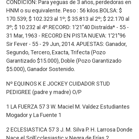
CONDICIÓN: Para yeguas de 3 años, perdedoras en
HNM o su equivalente. Peso : 56 kilos.BOLSA: $
170.539; $ 102.323 al 1º; $ 35.813 al 2º; $ 22.170 al
3º; $ 10.232 al 4º.RECORD: 1’21’’40 Distraída* - 55 -
31 Mar, 1963 - RECORD EN PISTA NUEVA: 1’21’’96
Sir Fever - 55 - 29 Jun, 2014. APUESTAS: Ganador,
Segundo, Tercero, Exacta, Trifecta (Pozo
Garantizado $15.000), Doble (Pozo Garantizado
$5.000), Ganador Sostenido.
Nº EQUINOS K E JOCKEY CUIDADOR STUD
PEDIGREE (padre y madre) O/P
1 LA FUERZA 57 3 W. Maciel M. Valdez Estudiantes
Mogador y La Fuente 1
2 ECLESIASTICA 57 3 J. M. Silva P. H. Larrosa Donde
Nace el SolEcclesiastic y Negra de Frías 2