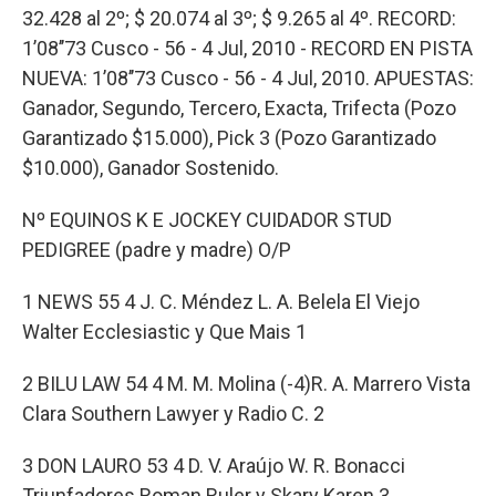
32.428 al 2º; $ 20.074 al 3º; $ 9.265 al 4º. RECORD:
1’08’’73 Cusco - 56 - 4 Jul, 2010 - RECORD EN PISTA
NUEVA: 1’08’’73 Cusco - 56 - 4 Jul, 2010. APUESTAS:
Ganador, Segundo, Tercero, Exacta, Trifecta (Pozo
Garantizado $15.000), Pick 3 (Pozo Garantizado
$10.000), Ganador Sostenido.
Nº EQUINOS K E JOCKEY CUIDADOR STUD
PEDIGREE (padre y madre) O/P
1 NEWS 55 4 J. C. Méndez L. A. Belela El Viejo
Walter Ecclesiastic y Que Mais 1
2 BILU LAW 54 4 M. M. Molina (-4)R. A. Marrero Vista
Clara Southern Lawyer y Radio C. 2
3 DON LAURO 53 4 D. V. Araújo W. R. Bonacci
Triunfadores Roman Ruler y Skary Karen 3