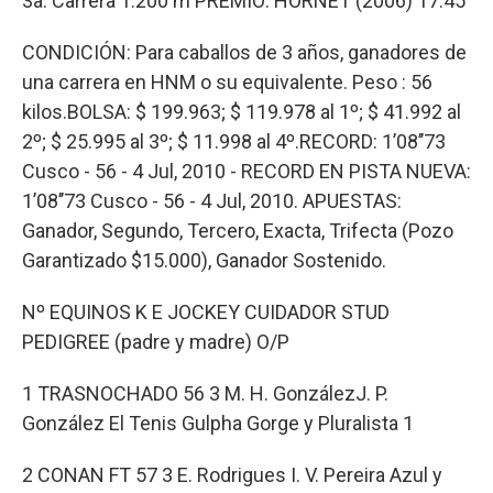
3a. Carrera 1.200 m PREMIO: HORNET (2006) 17:45
CONDICIÓN: Para caballos de 3 años, ganadores de
una carrera en HNM o su equivalente. Peso : 56
kilos.BOLSA: $ 199.963; $ 119.978 al 1º; $ 41.992 al
2º; $ 25.995 al 3º; $ 11.998 al 4º.RECORD: 1’08’’73
Cusco - 56 - 4 Jul, 2010 - RECORD EN PISTA NUEVA:
1’08’’73 Cusco - 56 - 4 Jul, 2010. APUESTAS:
Ganador, Segundo, Tercero, Exacta, Trifecta (Pozo
Garantizado $15.000), Ganador Sostenido.
Nº EQUINOS K E JOCKEY CUIDADOR STUD
PEDIGREE (padre y madre) O/P
1 TRASNOCHADO 56 3 M. H. GonzálezJ. P.
González El Tenis Gulpha Gorge y Pluralista 1
2 CONAN FT 57 3 E. Rodrigues I. V. Pereira Azul y