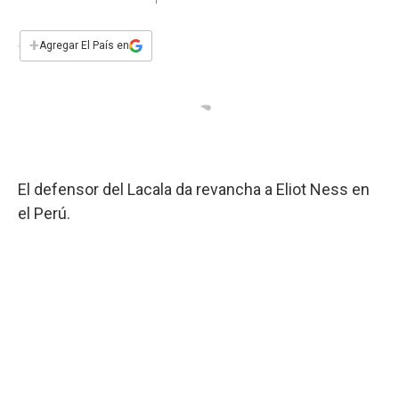
a
h
w
i
m
a
c
a
i
n
a
e
t
t
k
i
+
Agregar El País en
b
s
t
e
l
o
A
e
d
o
p
r
I
k
p
n
El defensor del Lacala da revancha a Eliot Ness en
el Perú.