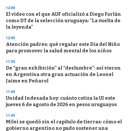
n
d
12:00
s
El video con el que AUF oficializó a Diego Forlán
como DT de la selección uruguaya: "La vuelta de
la leyenda"
12:00
Atención padres: qué regalar este Día del Niño
para promover la salud mental de los niños
11:55
De “gran exhibición” al “deslumbre”: así vieron
en Argentina otra gran actuación de Leonel
Jaime en Peñarol
11:49
Unidad Indexada hoy: cuánto cotiza la UI este
jueves 6 de agosto de 2026 en pesos uruguayos
11:43
Milei se quedó sin el capítulo de tierras: cómo el
gobierno argentino no pudo sostener una