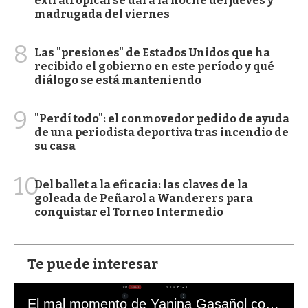
extratropical se dará la noche del jueves y
madrugada del viernes
8
Las "presiones" de Estados Unidos que ha
recibido el gobierno en este período y qué
diálogo se está manteniendo
9
"Perdí todo": el conmovedor pedido de ayuda
de una periodista deportiva tras incendio de
su casa
10
Del ballet a la eficacia: las claves de la
goleada de Peñarol a Wanderers para
conquistar el Torneo Intermedio
Te puede interesar
El mal momento de Yanina Gasañol con un hincha argentino en "Subrayado"