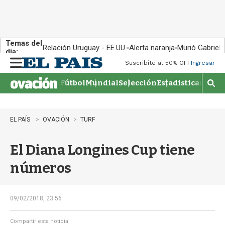
Temas del
Relación Uruguay - EE.UU.
Alerta naranja
Murió Gabriel 
día:
Suscribite al 50% OFF
Ingresar
M
e
Fútbol
Mundial
Selección
Estadisticas
Agen
n
M
u
o
s
t
EL PAÍS
OVACIÓN
TURF
r
a
El Diana Longines Cup tiene
r
b
números
�
s
q
u
09/02/2018, 23:56
e
d
Compartir esta noticia