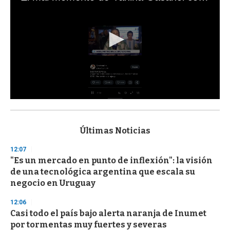
0
s
e
c
Últimas Noticias
o
n
12:07
d
"Es un mercado en punto de inflexión": la visión
s
o
de una tecnológica argentina que escala su
f
negocio en Uruguay
3
3
s
12:06
e
Casi todo el país bajo alerta naranja de Inumet
c
por tormentas muy fuertes y severas
o