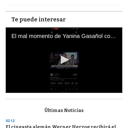
Te puede interesar
El mal momento de Yanina Gasañol con un hincha argentino en "Subrayado"
0
s
e
c
Últimas Noticias
o
n
02:12
d
El cineasta alemán Werner Herzog recibirá el
s