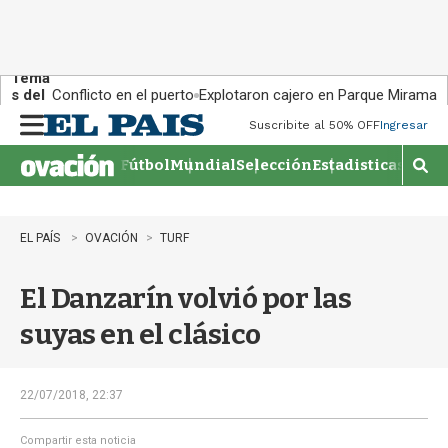
Tema
s del
Conflicto en el puerto
Explotaron cajero en Parque Miramar
día:
Suscribite al 50% OFF
Ingresar
M
e
Fútbol
Mundial
Selección
Estadisticas
Agen
n
M
u
o
s
t
EL PAÍS
OVACIÓN
TURF
r
a
El Danzarín volvió por las
r
b
suyas en el clásico
�
s
q
u
22/07/2018, 22:37
e
d
Compartir esta noticia