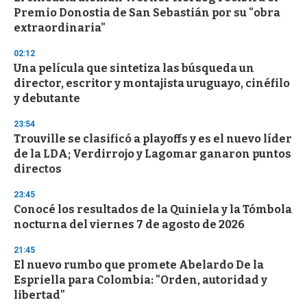
o
Premio Donostia de San Sebastián por su "obra
f
extraordinaria"
3
3
s
02:12
e
Una película que sintetiza las búsqueda un
c
director, escritor y montajista uruguayo, cinéfilo
o
n
y debutante
d
s
23:54
Trouville se clasificó a playoffs y es el nuevo líder
de la LDA; Verdirrojo y Lagomar ganaron puntos
directos
23:45
Conocé los resultados de la Quiniela y la Tómbola
nocturna del viernes 7 de agosto de 2026
21:45
El nuevo rumbo que promete Abelardo De la
Espriella para Colombia: "Orden, autoridad y
libertad"