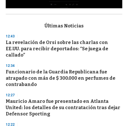
0
s
e
c
Últimas Noticias
o
n
12:43
d
La revelación de Orsi sobre las charlas con
s
o
EE.UU. para recibir deportados: “Se juega de
f
callado”
3
3
s
12:34
e
Funcionario de la Guardia Republicana fue
c
atrapado con más de $ 300.000 en perfumes de
o
n
contrabando
d
s
12:27
Mauricio Amaro fue presentado en Atlanta
United: los detalles de su contratación tras dejar
Defensor Sporting
12:22