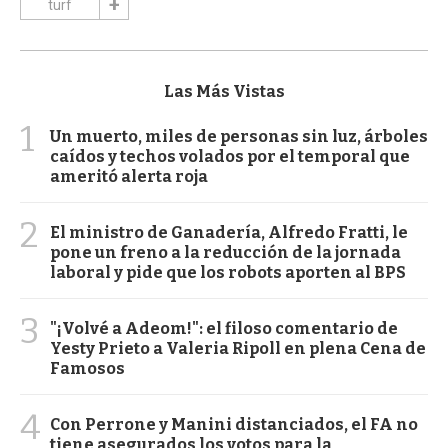
turf
Las Más Vistas
1
Un muerto, miles de personas sin luz, árboles
caídos y techos volados por el temporal que
ameritó alerta roja
2
El ministro de Ganadería, Alfredo Fratti, le
pone un freno a la reducción de la jornada
laboral y pide que los robots aporten al BPS
3
"¡Volvé a Adeom!": el filoso comentario de
Yesty Prieto a Valeria Ripoll en plena Cena de
Famosos
4
Con Perrone y Manini distanciados, el FA no
tiene asegurados los votos para la