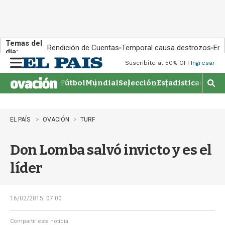
Temas del
Rendición de Cuentas
Temporal causa destrozos
En 
día:
Suscribite al 50% OFF
Ingresar
M
e
Fútbol
Mundial
Selección
Estadisticas
Agen
n
M
u
o
s
t
EL PAÍS
OVACIÓN
TURF
r
a
Don Lomba salvó invicto y es el
r
b
líder
�
s
q
u
16/02/2015, 07:00
e
d
Compartir esta noticia