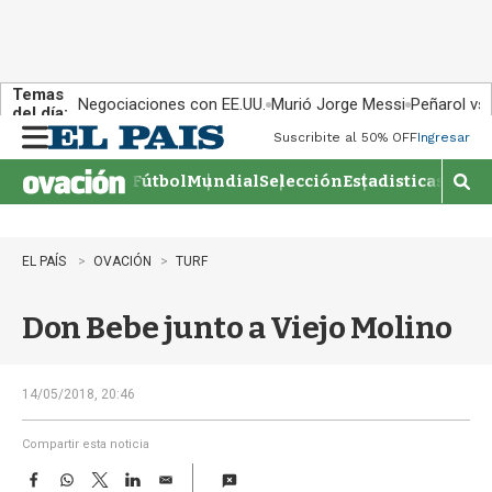
Temas
Negociaciones con EE.UU.
Murió Jorge Messi
Peñarol vs
del día:
Suscribite al 50% OFF
Ingresar
M
e
Fútbol
Mundial
Selección
Estadisticas
Agen
n
M
u
o
s
t
EL PAÍS
OVACIÓN
TURF
r
a
Don Bebe junto a Viejo Molino
r
b
�
s
14/05/2018, 20:46
q
u
Compartir esta noticia
e
F
W
T
L
E
d