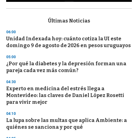
0
s
e
c
Últimas Noticias
o
n
06:00
d
Unidad Indexada hoy: cuánto cotiza la UI este
s
o
domingo 9 de agosto de 2026 en pesos uruguayos
f
3
05:00
3
s
¿Por qué la diabetes y la depresión forman una
e
pareja cada vez más común?
c
o
04:30
n
d
Experto en medicina del estrés llega a
s
Montevideo: las claves de Daniel López Rosetti
para vivir mejor
04:10
La lupa sobre las multas que aplica Ambiente: a
quiénes se sanciona y por qué