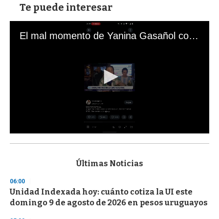
Te puede interesar
El mal momento de Yanina Gasañol con un hincha argentino en "Subrayado"
0
s
e
c
Últimas Noticias
o
n
06:00
d
Unidad Indexada hoy: cuánto cotiza la UI este
s
o
domingo 9 de agosto de 2026 en pesos uruguayos
f
3