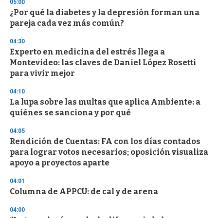
05:00
3
s
¿Por qué la diabetes y la depresión forman una
e
pareja cada vez más común?
c
o
04:30
n
d
Experto en medicina del estrés llega a
s
Montevideo: las claves de Daniel López Rosetti
para vivir mejor
04:10
La lupa sobre las multas que aplica Ambiente: a
quiénes se sanciona y por qué
04:05
Rendición de Cuentas: FA con los días contados
para lograr votos necesarios; oposición visualiza
apoyo a proyectos aparte
04:01
Columna de APPCU: de cal y de arena
04:00