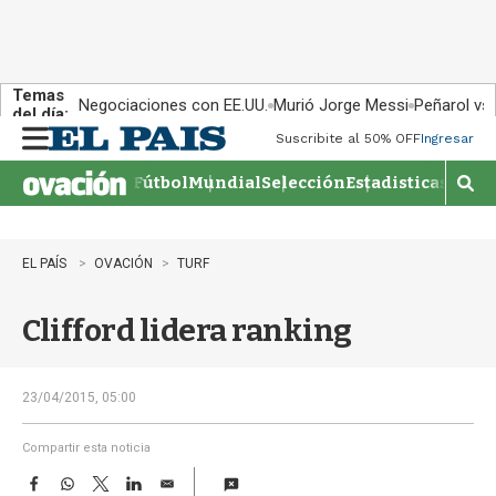
Temas
Negociaciones con EE.UU.
Murió Jorge Messi
Peñarol vs
del día:
Suscribite al 50% OFF
Ingresar
M
e
Fútbol
Mundial
Selección
Estadisticas
Agen
n
M
u
o
s
t
EL PAÍS
OVACIÓN
TURF
r
a
Clifford lidera ranking
r
b
�
s
23/04/2015, 05:00
q
u
Compartir esta noticia
e
F
W
T
L
E
d