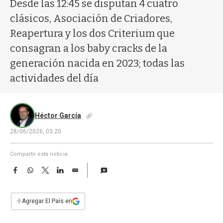
a
Desde las 12:45 se disputan 4 cuatro
clásicos, Asociación de Criadores,
Reapertura y los dos Criterium que
consagran a los baby cracks de la
generación nacida en 2023; todas las
actividades del día
Héctor García
28/06/2026, 03:20
Compartir esta noticia
F
W
T
L
E
a
h
w
i
m
c
a
i
n
a
e
t
t
k
i
+
Agregar El País en
b
s
t
e
l
o
A
e
d