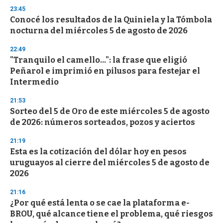
n
23:45
d
Conocé los resultados de la Quiniela y la Tómbola
s
o
nocturna del miércoles 5 de agosto de 2026
f
3
22:49
3
s
"Tranquilo el camello...": la frase que eligió
e
Peñarol e imprimió en pilusos para festejar el
c
Intermedio
o
n
d
21:53
s
Sorteo del 5 de Oro de este miércoles 5 de agosto
de 2026: números sorteados, pozos y aciertos
21:19
Esta es la cotización del dólar hoy en pesos
uruguayos al cierre del miércoles 5 de agosto de
2026
21:16
¿Por qué está lenta o se cae la plataforma e-
BROU, qué alcance tiene el problema, qué riesgos