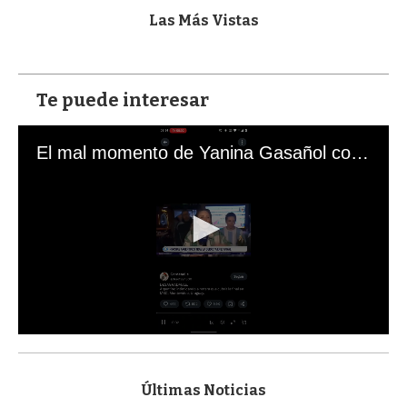
Las Más Vistas
Te puede interesar
El mal momento de Yanina Gasañol con un hincha argentino en "Subrayado"
0
s
e
c
Últimas Noticias
o