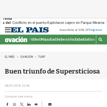
Tema
s del
Conflicto en el puerto
Explotaron cajero en Parque Miramar
día:
Suscribite al 50% OFF
Ingresar
M
e
Fútbol
Mundial
Selección
Estadisticas
Agen
n
M
u
o
s
t
EL PAÍS
OVACIÓN
TURF
r
a
Buen triunfo de Supersticiosa
r
b
�
s
08/07/2018, 22:44
q
u
Compartir esta noticia
e
F
W
T
L
E
d