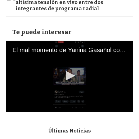
altísima tensión en vivo entre dos
integrantes de programa radial
Te puede interesar
El mal momento de Yanina Gasañol con un hincha argentino en "Subrayado"
0
s
e
c
Últimas Noticias
o
n