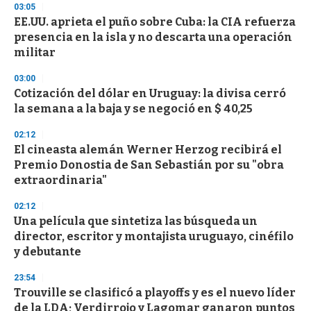
03:05
d
EE.UU. aprieta el puño sobre Cuba: la CIA refuerza
s
o
presencia en la isla y no descarta una operación
f
militar
3
3
s
03:00
e
Cotización del dólar en Uruguay: la divisa cerró
c
la semana a la baja y se negoció en $ 40,25
o
n
d
02:12
s
El cineasta alemán Werner Herzog recibirá el
Premio Donostia de San Sebastián por su "obra
extraordinaria"
02:12
Una película que sintetiza las búsqueda un
director, escritor y montajista uruguayo, cinéfilo
y debutante
23:54
Trouville se clasificó a playoffs y es el nuevo líder
de la LDA; Verdirrojo y Lagomar ganaron puntos