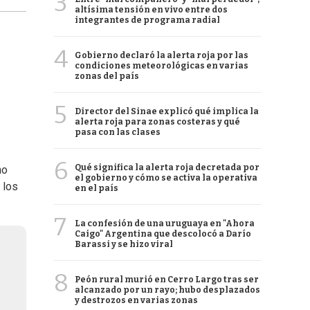
3
altísima tensión en vivo entre dos
integrantes de programa radial
4
Gobierno declaró la alerta roja por las
condiciones meteorológicas en varias
zonas del país
5
Director del Sinae explicó qué implica la
alerta roja para zonas costeras y qué
pasa con las clases
6
Qué significa la alerta roja decretada por
no
el gobierno y cómo se activa la operativa
 los
en el país
7
La confesión de una uruguaya en "Ahora
Caigo" Argentina que descolocó a Darío
Barassi y se hizo viral
8
Peón rural murió en Cerro Largo tras ser
alcanzado por un rayo; hubo desplazados
y destrozos en varias zonas