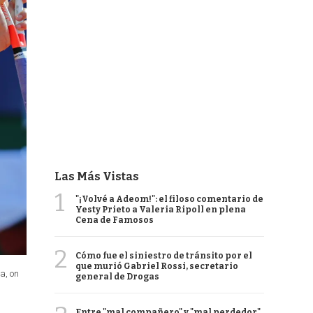
Las Más Vistas
1
"¡Volvé a Adeom!": el filoso comentario de
Yesty Prieto a Valeria Ripoll en plena
Cena de Famosos
2
Cómo fue el siniestro de tránsito por el
que murió Gabriel Rossi, secretario
a, on
general de Drogas
Entre "mal compañero" y "mal perdedor",