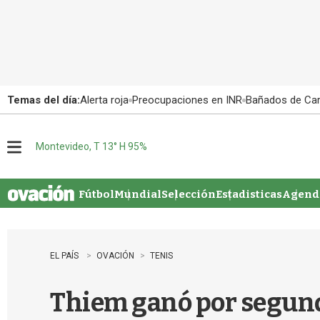
Temas del día:
Alerta roja
Preocupaciones en INR
Bañados de Ca
Montevideo, T 13° H 95%
M
e
n
u
Fútbol
Mundial
Selección
Estadisticas
Agenda
EL PAÍS
OVACIÓN
TENIS
Thiem ganó por segund