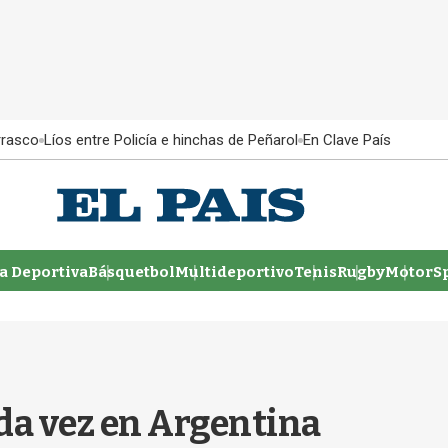
rrasco
Líos entre Policía e hinchas de Peñarol
En Clave País
 Deportiva
Básquetbol
Multideportivo
Tenis
Rugby
MotorSp
a vez en Argentina