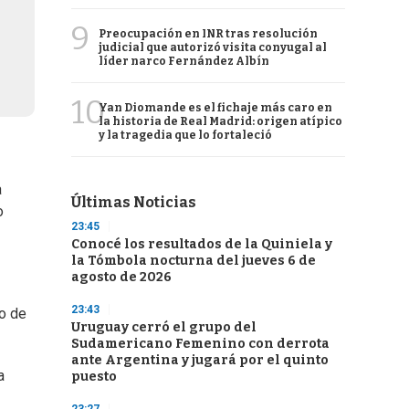
9
Preocupación en INR tras resolución
judicial que autorizó visita conyugal al
líder narco Fernández Albín
10
Yan Diomande es el fichaje más caro en
la historia de Real Madrid: origen atípico
y la tragedia que lo fortaleció
a
Últimas Noticias
o
23:45
Conocé los resultados de la Quiniela y
la Tómbola nocturna del jueves 6 de
agosto de 2026
23:43
ro de
Uruguay cerró el grupo del
Sudamericano Femenino con derrota
ante Argentina y jugará por el quinto
a
puesto