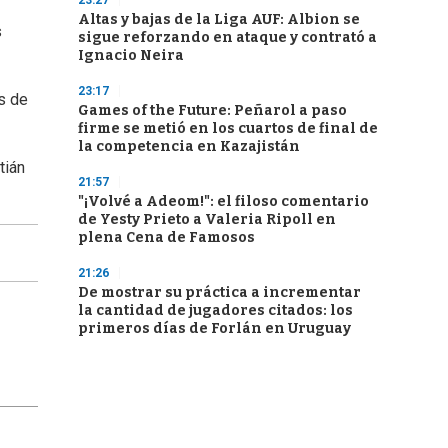
23:27
Altas y bajas de la Liga AUF: Albion se
s
sigue reforzando en ataque y contrató a
Ignacio Neira
23:17
s de
Games of the Future: Peñarol a paso
firme se metió en los cuartos de final de
la competencia en Kazajistán
tián
21:57
"¡Volvé a Adeom!": el filoso comentario
de Yesty Prieto a Valeria Ripoll en
plena Cena de Famosos
21:26
De mostrar su práctica a incrementar
la cantidad de jugadores citados: los
primeros días de Forlán en Uruguay