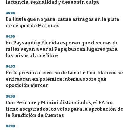
o
lactancia, sexualidad y deseo sin culpa
f
3
04:06
3
s
La lluvia que no para, causa estragos en la pista
e
de césped de Maroñas
c
o
04:05
n
d
En Paysandú y Florida esperan que decenas de
s
miles vayan a ver al Papa; buscan lugares para
las misas al aire libre
04:03
En la previa a discurso de Lacalle Pou, blancos se
enfrascan en polémica interna sobre qué
oposición ejercer
04:00
Con Perrone y Manini distanciados, el FA no
tiene asegurados los votos para la aprobación de
la Rendición de Cuentas
04:00