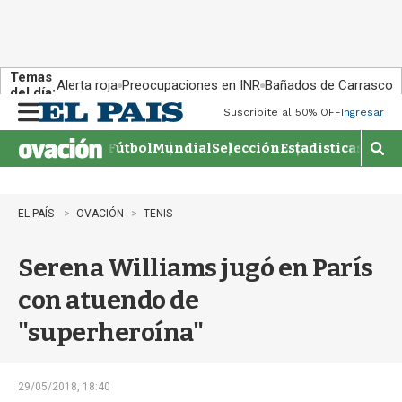
Temas
Alerta roja
Preocupaciones en INR
Bañados de Carrasco
del día:
Suscribite al 50% OFF
Ingresar
M
e
Fútbol
Mundial
Selección
Estadisticas
Agen
n
M
u
o
s
t
EL PAÍS
OVACIÓN
TENIS
r
a
Serena Williams jugó en París
r
b
con atuendo de
�
s
"superheroína"
q
u
e
d
29/05/2018, 18:40