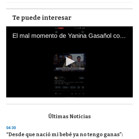
Te puede interesar
El mal momento de Yanina Gasañol con un hincha argentino en "Subrayado"
0
s
e
c
Últimas Noticias
o
n
04:30
d
“Desde que nació mi bebé ya no tengo ganas”:
s