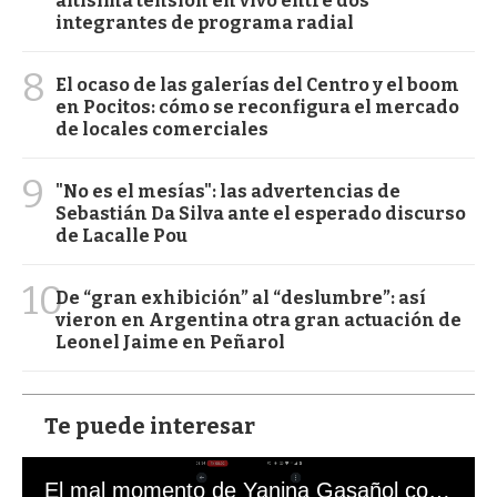
altísima tensión en vivo entre dos
integrantes de programa radial
8
El ocaso de las galerías del Centro y el boom
en Pocitos: cómo se reconfigura el mercado
de locales comerciales
9
"No es el mesías": las advertencias de
Sebastián Da Silva ante el esperado discurso
de Lacalle Pou
10
De “gran exhibición” al “deslumbre”: así
vieron en Argentina otra gran actuación de
Leonel Jaime en Peñarol
Te puede interesar
El mal momento de Yanina Gasañol con un hincha argentino en "Subrayado"