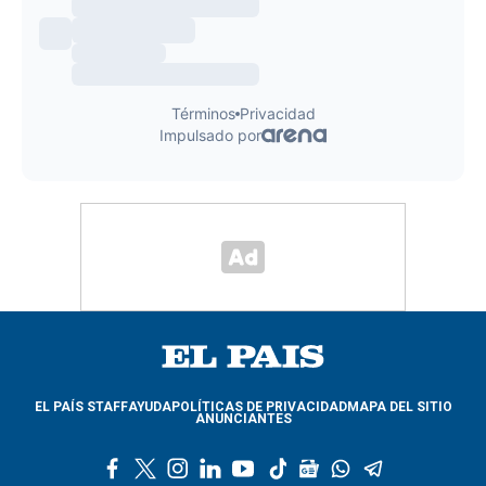
EL PAÍS STAFF
AYUDA
POLÍTICAS DE PRIVACIDAD
MAPA DEL SITIO
ANUNCIANTES
f
t
i
l
y
t
g
w
t