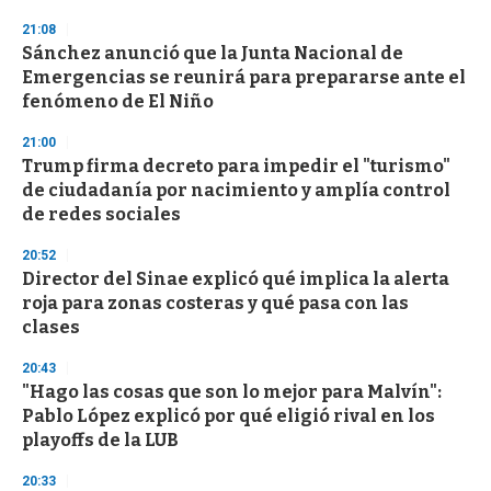
n
d
21:08
s
Sánchez anunció que la Junta Nacional de
Emergencias se reunirá para prepararse ante el
fenómeno de El Niño
21:00
Trump firma decreto para impedir el "turismo"
de ciudadanía por nacimiento y amplía control
de redes sociales
20:52
Director del Sinae explicó qué implica la alerta
roja para zonas costeras y qué pasa con las
clases
20:43
"Hago las cosas que son lo mejor para Malvín":
Pablo López explicó por qué eligió rival en los
playoffs de la LUB
20:33