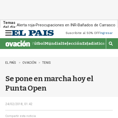
Temas
Alerta roja
Preocupaciones en INR
Bañados de Carrasco
del día:
Suscribite al 50% OFF
Ingresar
M
e
Fútbol
Mundial
Selección
Estadisticas
Agen
n
M
u
o
s
t
EL PAÍS
OVACIÓN
TENIS
r
a
Se pone en marcha hoy el
r
b
Punta Open
�
s
q
u
24/02/2018, 01:42
e
d
Compartir esta noticia