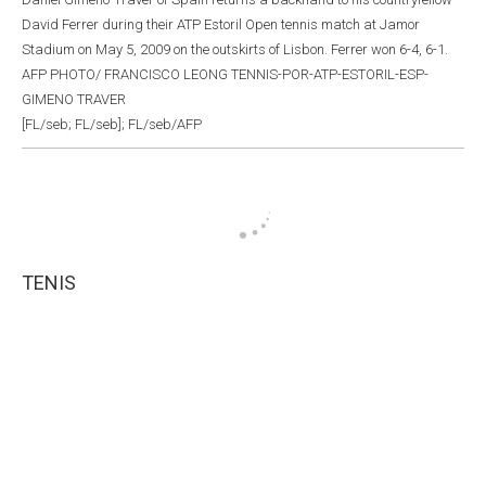
David Ferrer during their ATP Estoril Open tennis match at Jamor
Stadium on May 5, 2009 on the outskirts of Lisbon. Ferrer won 6-4, 6-1.
AFP PHOTO/ FRANCISCO LEONG TENNIS-POR-ATP-ESTORIL-ESP-
GIMENO TRAVER
[FL/seb; FL/seb]; FL/seb/AFP
TENIS