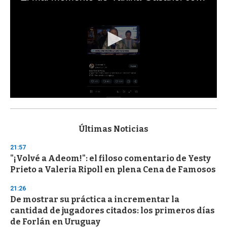
0
s
e
c
Últimas Noticias
o
n
21:57
d
"¡Volvé a Adeom!": el filoso comentario de Yesty
s
o
Prieto a Valeria Ripoll en plena Cena de Famosos
f
3
21:26
3
s
De mostrar su práctica a incrementar la
e
cantidad de jugadores citados: los primeros días
c
de Forlán en Uruguay
o