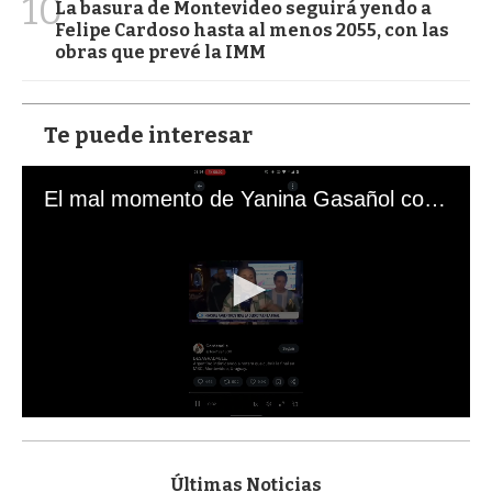
10
La basura de Montevideo seguirá yendo a
Felipe Cardoso hasta al menos 2055, con las
obras que prevé la IMM
Te puede interesar
El mal momento de Yanina Gasañol con un hincha argentino en "Subrayado"
0
s
e
c
Últimas Noticias