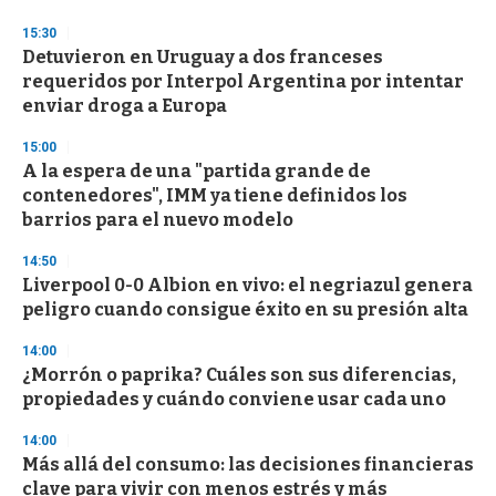
o
n
15:30
d
Detuvieron en Uruguay a dos franceses
s
o
requeridos por Interpol Argentina por intentar
f
enviar droga a Europa
3
3
s
15:00
e
A la espera de una "partida grande de
c
contenedores", IMM ya tiene definidos los
o
n
barrios para el nuevo modelo
d
s
14:50
Liverpool 0-0 Albion en vivo: el negriazul genera
peligro cuando consigue éxito en su presión alta
14:00
¿Morrón o paprika? Cuáles son sus diferencias,
propiedades y cuándo conviene usar cada uno
14:00
Más allá del consumo: las decisiones financieras
clave para vivir con menos estrés y más