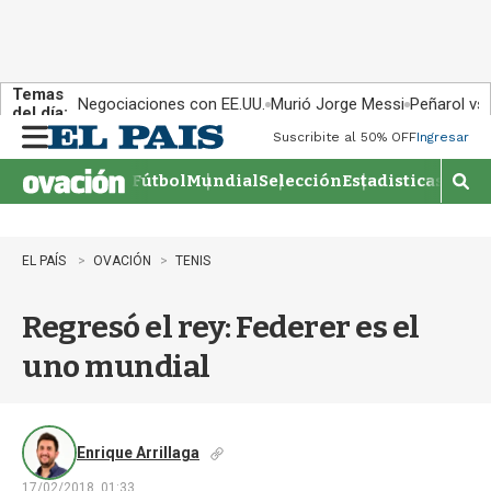
Temas
Negociaciones con EE.UU.
Murió Jorge Messi
Peñarol vs
del día:
Suscribite al 50% OFF
Ingresar
M
e
Fútbol
Mundial
Selección
Estadisticas
Agen
n
M
u
o
s
t
EL PAÍS
OVACIÓN
TENIS
r
a
Regresó el rey: Federer es el
r
b
uno mundial
�
s
q
u
e
Enrique Arrillaga
d
17/02/2018, 01:33