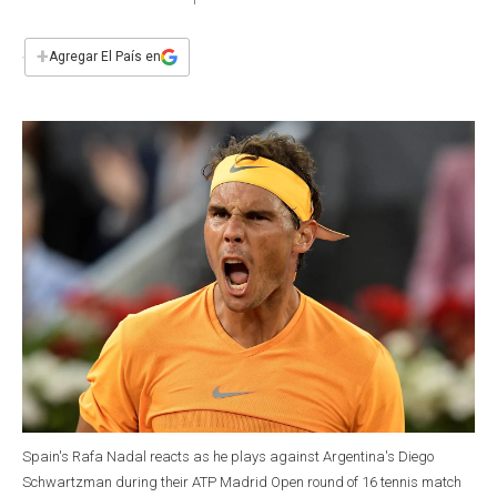
a
h
w
i
m
a
c
a
i
n
a
e
t
t
k
i
+
Agregar El País en
b
s
t
e
l
o
A
e
d
o
p
r
I
k
p
n
Spain's Rafa Nadal reacts as he plays against Argentina's Diego
Schwartzman during their ATP Madrid Open round of 16 tennis match