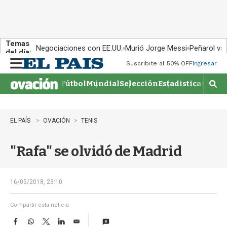
Temas
Negociaciones con EE.UU.
Murió Jorge Messi
Peñarol vs
del día:
Suscribite al 50% OFF
Ingresar
M
e
Fútbol
Mundial
Selección
Estadisticas
Agen
n
M
u
o
s
t
EL PAÍS
OVACIÓN
TENIS
r
a
"Rafa" se olvidó de Madrid
r
b
�
s
16/05/2018, 23:10
q
u
Compartir esta noticia
e
F
W
T
L
E
d