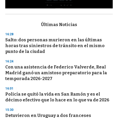
0
s
e
c
Últimas Noticias
o
n
16:28
d
Salto: dos personas murieron en las últimas
s
o
horas tras siniestros de tránsito en el mismo
f
punto de la ciudad
3
3
s
16:24
e
Con una asistencia de Federico Valverde, Real
c
Madrid ganó un amistoso preparatorio para la
o
n
temporada 2026-2027
d
s
16:01
Policía se quitó la vida en San Ramón y es el
décimo efectivo que lo hace en lo que va de 2026
15:30
Detuvieron en Uruguay a dos franceses