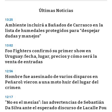
s
e
c
Últimas Noticias
o
n
13:25
d
Ambiente incluirá a Bañados de Carrasco en la
s
o
lista de humedales protegidos para “despejar
f
dudas y manejos”
3
3
s
13:02
e
Foo Fighters confirmó su primer show en
c
Uruguay: fecha, lugar, precios y cómo será la
o
n
venta de entradas
d
s
12:56
Hombre fue asesinado de varios disparos en
Peñarol: vieron a una moto huir del lugar del
crimen
12:17
"No es el mesías": las advertencias de Sebastián
Da Silva ante el esperado discurso de Lacalle Pou