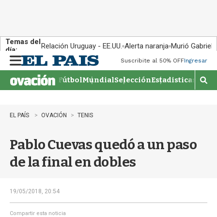
Temas del
Relación Uruguay - EE.UU.
Alerta naranja
Murió Gabriel 
día:
Suscribite al 50% OFF
Ingresar
M
e
Fútbol
Mundial
Selección
Estadisticas
Agen
n
M
u
o
s
t
EL PAÍS
OVACIÓN
TENIS
r
a
Pablo Cuevas quedó a un paso
r
b
de la final en dobles
�
s
q
u
19/05/2018, 20:54
e
d
Compartir esta noticia