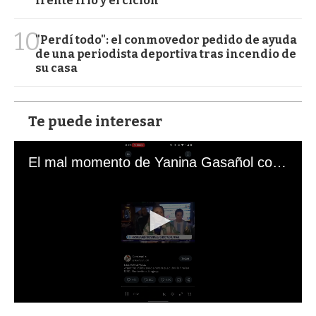
frente frío y el ciclón
10
"Perdí todo": el conmovedor pedido de ayuda
de una periodista deportiva tras incendio de
su casa
Te puede interesar
El mal momento de Yanina Gasañol con un hincha argentino en "Subrayado"
0