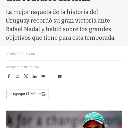
a
La mejor raqueta de la historia del
Uruguay recordó su gran victoria ante
Rafael Nadal y habló sobre los grandes
objetivos que tiene para esta temporada.
09/05/2023, 04:00
Compartir esta noticia
F
W
T
L
E
a
h
w
i
m
c
a
i
n
a
e
t
t
k
i
+
Agregar El País en
b
s
t
e
l
o
A
e
d
o
p
r
I
k
p
n