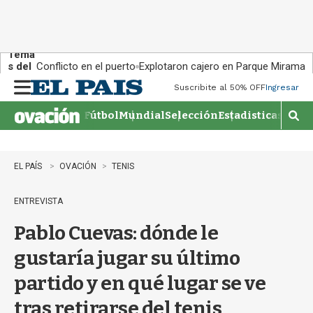
Tema
s del
Conflicto en el puerto
Explotaron cajero en Parque Miramar
día:
Suscribite al 50% OFF
Ingresar
M
e
Fútbol
Mundial
Selección
Estadisticas
Agen
n
M
u
o
s
t
EL PAÍS
OVACIÓN
TENIS
r
a
ENTREVISTA
r
b
Pablo Cuevas: dónde le
�
s
gustaría jugar su último
q
u
partido y en qué lugar se ve
e
d
tras retirarse del tenis