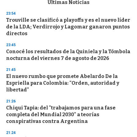
c
Últimas Noticias
o
n
23:54
d
Trouville se clasificó a playoffs y es el nuevo líder
s
o
de la LDA; Verdirrojo y Lagomar ganaron puntos
f
directos
3
3
s
23:45
e
Conocé los resultados de la Quiniela y la Tómbola
c
nocturna del viernes 7 de agosto de 2026
o
n
d
21:45
s
El nuevo rumbo que promete Abelardo De la
Espriella para Colombia: "Orden, autoridad y
libertad"
21:26
Chiqui Tapia: del "trabajamos para una fase
completa del Mundial 2030" a teorías
conspirativas contra Argentina
21:24