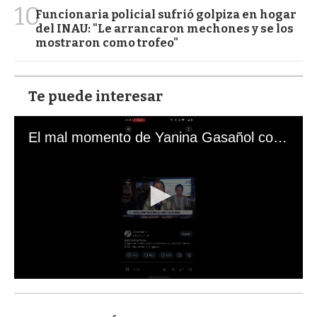
10
Funcionaria policial sufrió golpiza en hogar
del INAU: "Le arrancaron mechones y se los
mostraron como trofeo"
Te puede interesar
El mal momento de Yanina Gasañol con un hincha argentino en "Subrayado"
0
s
e