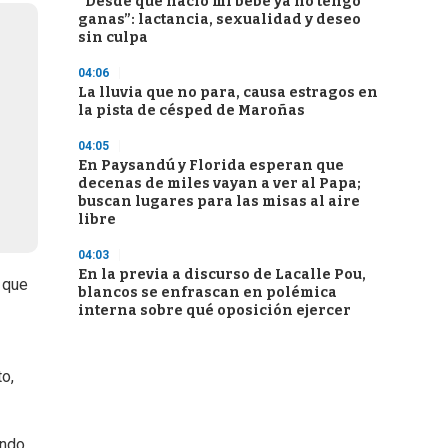
“Desde que nació mi bebé ya no tengo
ganas”: lactancia, sexualidad y deseo
sin culpa
04:06
La lluvia que no para, causa estragos en
la pista de césped de Maroñas
04:05
En Paysandú y Florida esperan que
decenas de miles vayan a ver al Papa;
buscan lugares para las misas al aire
libre
04:03
En la previa a discurso de Lacalle Pou,
 que
blancos se enfrascan en polémica
interna sobre qué oposición ejercer
o,
ndo.