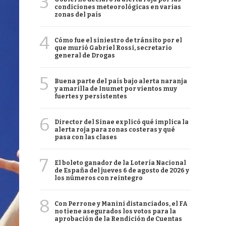
3
condiciones meteorológicas en varias
zonas del país
4
Cómo fue el siniestro de tránsito por el
que murió Gabriel Rossi, secretario
general de Drogas
5
Buena parte del país bajo alerta naranja
y amarilla de Inumet por vientos muy
fuertes y persistentes
6
Director del Sinae explicó qué implica la
alerta roja para zonas costeras y qué
pasa con las clases
7
El boleto ganador de la Lotería Nacional
de España del jueves 6 de agosto de 2026 y
los números con reintegro
8
Con Perrone y Manini distanciados, el FA
no tiene asegurados los votos para la
aprobación de la Rendición de Cuentas