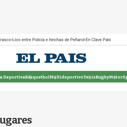
rrasco
Líos entre Policía e hinchas de Peñarol
En Clave País
 Deportiva
Básquetbol
Multideportivo
Tenis
Rugby
MotorSp
lugares