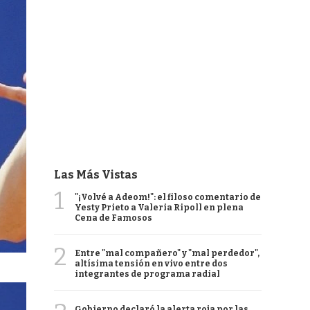
Las Más Vistas
1
"¡Volvé a Adeom!": el filoso comentario de
Yesty Prieto a Valeria Ripoll en plena
Cena de Famosos
2
Entre "mal compañero" y "mal perdedor",
altísima tensión en vivo entre dos
integrantes de programa radial
Gobierno declaró la alerta roja por las