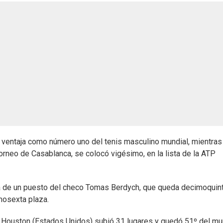
n ventaja como número uno del tenis masculino mundial, mientras
orneo de Casablanca, se colocó vigésimo, en la lista de la ATP
ida de un puesto del checo Tomas Berdych, que queda decimoquint
mosexta plaza.
de Houston (Estados Unidos) subió 31 lugares y quedó 51º del mu