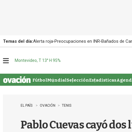
Temas del día:
Alerta roja
Preocupaciones en INR
Bañados de Ca
Montevideo, T 13° H 95%
M
e
n
u
Fútbol
Mundial
Selección
Estadisticas
Agenda
EL PAÍS
OVACIÓN
TENIS
Pablo Cuevas cayó dos 