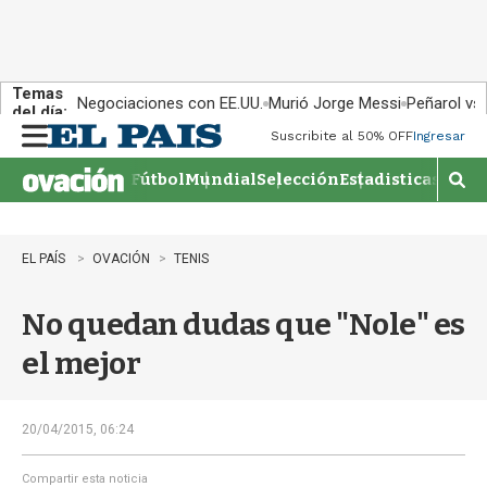
Temas
Negociaciones con EE.UU.
Murió Jorge Messi
Peñarol vs
del día:
Suscribite al 50% OFF
Ingresar
M
e
Fútbol
Mundial
Selección
Estadisticas
Agen
n
M
u
o
s
t
EL PAÍS
OVACIÓN
TENIS
r
a
No quedan dudas que "Nole" es
r
b
el mejor
�
s
q
u
20/04/2015, 06:24
e
d
Compartir esta noticia