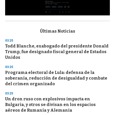
0
s
e
c
Últimas Noticias
o
n
03:25
d
Todd Blanche, exabogado del presidente Donald
s
o
Trump, fue designado fiscal general de Estados
f
Unidos
3
3
s
03:25
e
Programa electoral de Lula: defensa de la
c
soberanía, reducción de desigualdad y combate
o
n
del crimen organizado
d
s
03:25
Un dron ruso con explosivos impacta en
Bulgaria, y otros se divisan en los espacios
aéreos de Rumanía y Alemania