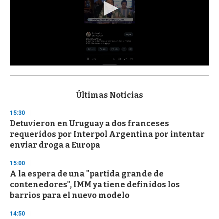
0
s
e
c
Últimas Noticias
o
n
15:30
d
Detuvieron en Uruguay a dos franceses
s
o
requeridos por Interpol Argentina por intentar
f
enviar droga a Europa
3
3
s
15:00
e
A la espera de una "partida grande de
c
contenedores", IMM ya tiene definidos los
o
n
barrios para el nuevo modelo
d
s
14:50