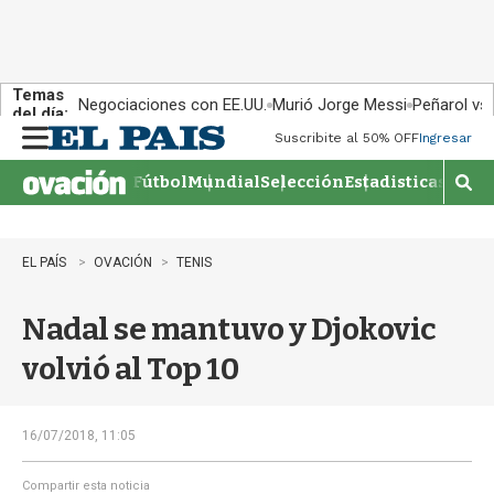
Temas
Negociaciones con EE.UU.
Murió Jorge Messi
Peñarol vs
del día:
Suscribite al 50% OFF
Ingresar
M
e
Fútbol
Mundial
Selección
Estadisticas
Agen
n
M
u
o
s
t
EL PAÍS
OVACIÓN
TENIS
r
a
Nadal se mantuvo y Djokovic
r
b
volvió al Top 10
�
s
q
u
16/07/2018, 11:05
e
d
Compartir esta noticia