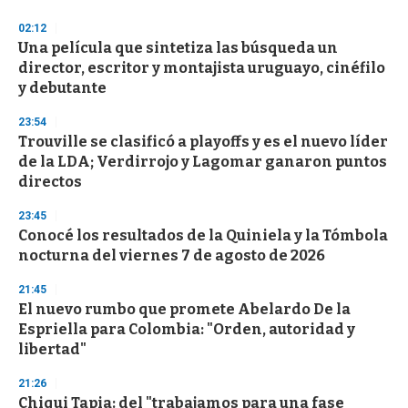
3
s
02:12
e
Una película que sintetiza las búsqueda un
c
director, escritor y montajista uruguayo, cinéfilo
o
n
y debutante
d
s
23:54
Trouville se clasificó a playoffs y es el nuevo líder
de la LDA; Verdirrojo y Lagomar ganaron puntos
directos
23:45
Conocé los resultados de la Quiniela y la Tómbola
nocturna del viernes 7 de agosto de 2026
21:45
El nuevo rumbo que promete Abelardo De la
Espriella para Colombia: "Orden, autoridad y
libertad"
21:26
Chiqui Tapia: del "trabajamos para una fase