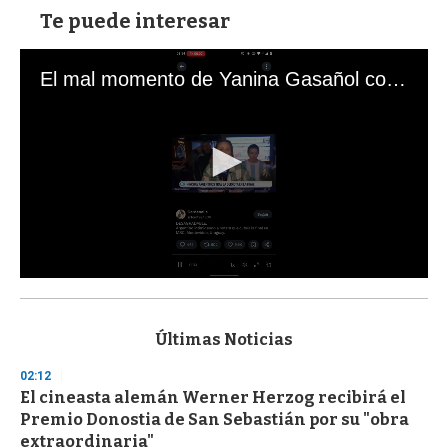
Te puede interesar
El mal momento de Yanina Gasañol con un hincha argentino en "Subrayado"
0
s
e
c
Últimas Noticias
o
n
02:12
d
El cineasta alemán Werner Herzog recibirá el
s
o
Premio Donostia de San Sebastián por su "obra
f
extraordinaria"
3