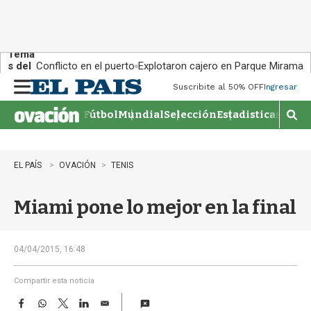
Tema
s del
Conflicto en el puerto
Explotaron cajero en Parque Miramar
día:
Suscribite al 50% OFF
Ingresar
M
e
Fútbol
Mundial
Selección
Estadisticas
Agen
n
M
u
o
s
t
EL PAÍS
OVACIÓN
TENIS
r
a
Miami pone lo mejor en la final
r
b
�
s
04/04/2015, 16:48
q
u
Compartir esta noticia
e
F
W
T
L
E
d