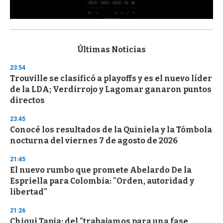
0
s
e
c
Últimas Noticias
o
n
23:54
d
Trouville se clasificó a playoffs y es el nuevo líder
s
o
de la LDA; Verdirrojo y Lagomar ganaron puntos
f
directos
3
3
s
23:45
e
Conocé los resultados de la Quiniela y la Tómbola
c
nocturna del viernes 7 de agosto de 2026
o
n
d
21:45
s
El nuevo rumbo que promete Abelardo De la
Espriella para Colombia: "Orden, autoridad y
libertad"
21:26
Chiqui Tapia: del "trabajamos para una fase