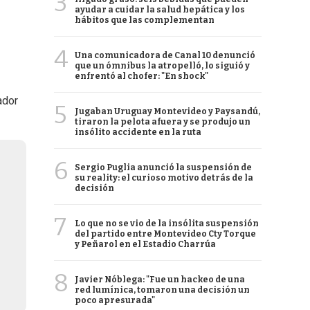
3
ayudar a cuidar la salud hepática y los
hábitos que las complementan
4
Una comunicadora de Canal 10 denunció
que un ómnibus la atropelló, lo siguió y
enfrentó al chofer: "En shock"
ador
5
Jugaban Uruguay Montevideo y Paysandú,
tiraron la pelota afuera y se produjo un
insólito accidente en la ruta
6
Sergio Puglia anunció la suspensión de
su reality: el curioso motivo detrás de la
decisión
7
Lo que no se vio de la insólita suspensión
del partido entre Montevideo Cty Torque
y Peñarol en el Estadio Charrúa
8
Javier Nóblega: "Fue un hackeo de una
red lumínica, tomaron una decisión un
poco apresurada"