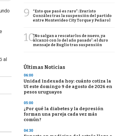
9
gundo
“Esto que pasó es raro”: Evaristo
González tras la suspensión del partido
entre Montevideo City Torque y Peñarol
e
10
"No salgan a rescatarlos de nuevo, ya
alcanzó con lo del año pasado": el duro
mensaje de Ruglio tras suspensión
ó al
Últimas Noticias
06:00
Unidad Indexada hoy: cuánto cotiza la
UI este domingo 9 de agosto de 2026 en
pesos uruguayos
05:00
¿Por qué la diabetes y la depresión
forman una pareja cada vez más
común?
04:30