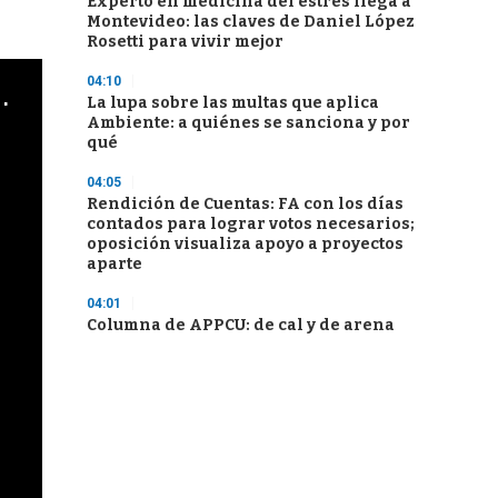
Experto en medicina del estrés llega a
Montevideo: las claves de Daniel López
Rosetti para vivir mejor
04:10
cha argentino en "Subrayado"
La lupa sobre las multas que aplica
Ambiente: a quiénes se sanciona y por
qué
04:05
Rendición de Cuentas: FA con los días
contados para lograr votos necesarios;
oposición visualiza apoyo a proyectos
aparte
04:01
Columna de APPCU: de cal y de arena