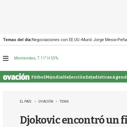
Temas del día:
Negociaciones con EE.UU.
Murió Jorge Messi
Peña
Montevideo, T 11° H 55%
M
e
n
u
Fútbol
Mundial
Selección
Estadisticas
Agenda
EL PAÍS
OVACIÓN
TENIS
Djokovic encontró un f