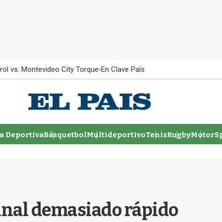
rol vs. Montevideo City Torque
En Clave País
 Deportiva
Básquetbol
Multideportivo
Tenis
Rugby
MotorSp
inal demasiado rápido