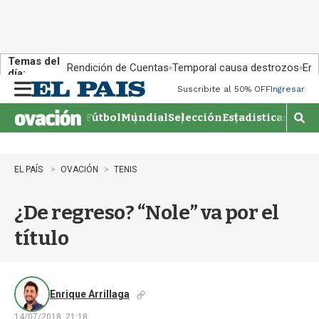
Temas del
Rendición de Cuentas
Temporal causa destrozos
En 
día:
Suscribite al 50% OFF
Ingresar
M
e
Fútbol
Mundial
Selección
Estadisticas
Agen
n
M
u
o
s
t
EL PAÍS
OVACIÓN
TENIS
r
a
¿De regreso? “Nole” va por el
r
b
título
�
s
q
u
e
Enrique Arrillaga
d
14/07/2018, 21:18