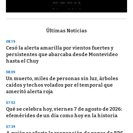
0
s
e
c
Últimas Noticias
o
n
08:19
d
Cesó la alerta amarilla por vientos fuertes y
s
o
persistentes que abarcaba desde Montevideo
f
hasta el Chuy
3
3
s
08:09
e
Un muerto, miles de personas sin luz, árboles
c
caídos y techos volados por el temporal que
o
n
ameritó alerta roja
d
s
07:52
Qué se celebra hoy, viernes 7 de agosto de 2026:
efemérides de un día como hoy en la historia
07:39