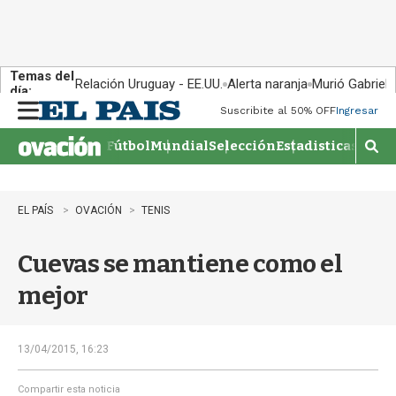
Temas del
Relación Uruguay - EE.UU.
Alerta naranja
Murió Gabriel 
día:
Suscribite al 50% OFF
Ingresar
M
e
Fútbol
Mundial
Selección
Estadisticas
Agen
n
M
u
o
s
t
EL PAÍS
OVACIÓN
TENIS
r
a
Cuevas se mantiene como el
r
b
mejor
�
s
q
u
13/04/2015, 16:23
e
d
Compartir esta noticia