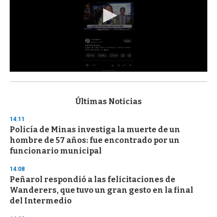
0
s
e
c
Últimas Noticias
o
n
14:11
d
Policía de Minas investiga la muerte de un
s
o
hombre de 57 años: fue encontrado por un
f
funcionario municipal
3
3
s
14:08
e
Peñarol respondió a las felicitaciones de
c
Wanderers, que tuvo un gran gesto en la final
o
n
del Intermedio
d
s