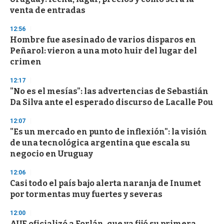
o
n
venta de entradas
d
s
12:56
Hombre fue asesinado de varios disparos en
Peñarol: vieron a una moto huir del lugar del
crimen
12:17
"No es el mesías": las advertencias de Sebastián
Da Silva ante el esperado discurso de Lacalle Pou
12:07
"Es un mercado en punto de inflexión": la visión
de una tecnológica argentina que escala su
negocio en Uruguay
12:06
Casi todo el país bajo alerta naranja de Inumet
por tormentas muy fuertes y severas
12:00
AUF oficializó a Forlán, que ya fijó su primera