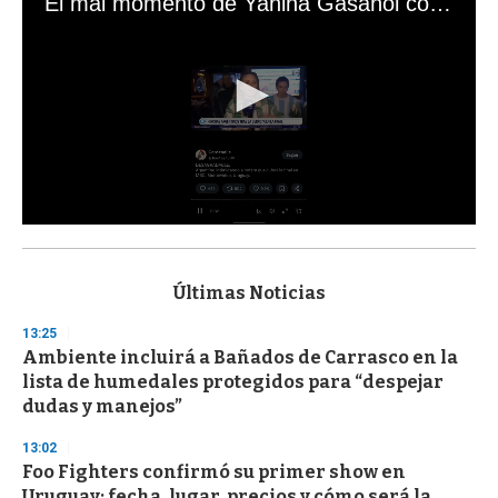
El mal momento de Yanina Gasañol con un hincha argentino en "Subrayado"
0
s
e
c
Últimas Noticias
o
n
13:25
d
Ambiente incluirá a Bañados de Carrasco en la
s
o
lista de humedales protegidos para “despejar
f
dudas y manejos”
3
3
s
13:02
e
Foo Fighters confirmó su primer show en
c
Uruguay: fecha, lugar, precios y cómo será la