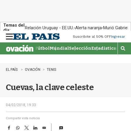
Temas del
Relación Uruguay - EE.UU.
Alerta naranja
Murió Gabriel 
día:
Suscribite al 50% OFF
Ingresar
M
e
Fútbol
Mundial
Selección
Estadisticas
Agen
n
M
u
o
s
t
EL PAÍS
OVACIÓN
TENIS
r
a
Cuevas, la clave celeste
r
b
�
s
04/02/2018, 19:33
q
u
Compartir esta noticia
e
F
W
T
L
E
d