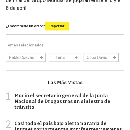
de final del Grupo Mundial se jugarán entre el 6 y el
8 de abril.
¿Encontraste un error?
Reportar
Temas relacionados
Pablo Cuevas
Tenis
Copa Davis
Las Más Vistas
1
Murió el secretario general de la Junta
Nacional de Drogas tras un siniestro de
tránsito
2
Casi todo el país bajo alerta naranja de
Inumet por tormentas muy fuertes y severas