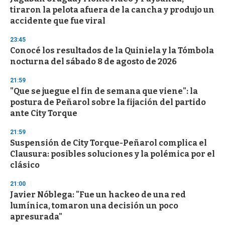
o
tiraron la pelota afuera de la cancha y produjo un
f
accidente que fue viral
3
3
s
23:45
e
Conocé los resultados de la Quiniela y la Tómbola
c
nocturna del sábado 8 de agosto de 2026
o
n
d
21:59
s
"Que se juegue el fin de semana que viene": la
postura de Peñarol sobre la fijación del partido
ante City Torque
21:59
Suspensión de City Torque-Peñarol complica el
Clausura: posibles soluciones y la polémica por el
clásico
21:00
Javier Nóblega: "Fue un hackeo de una red
lumínica, tomaron una decisión un poco
apresurada"