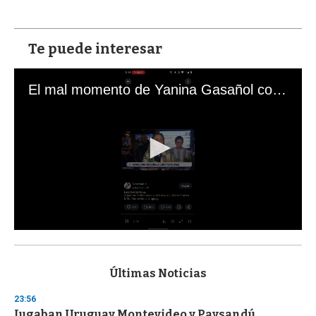
Te puede interesar
El mal momento de Yanina Gasañol con un hincha argentino en "Subrayado"
0
s
e
c
Últimas Noticias
o
n
23:56
d
Jugaban Uruguay Montevideo y Paysandú,
s