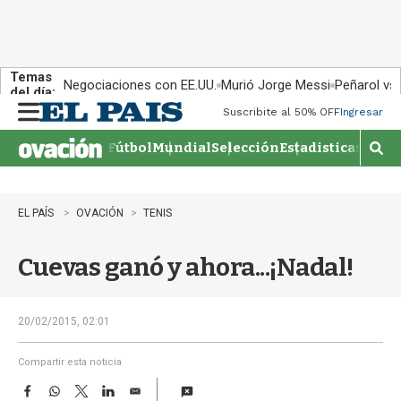
Temas
Negociaciones con EE.UU.
Murió Jorge Messi
Peñarol vs
del día:
Suscribite al 50% OFF
Ingresar
M
e
Fútbol
Mundial
Selección
Estadisticas
Agen
n
M
u
o
s
t
EL PAÍS
OVACIÓN
TENIS
r
a
Cuevas ganó y ahora...¡Nadal!
r
b
�
s
20/02/2015, 02:01
q
u
Compartir esta noticia
e
F
W
T
L
E
d