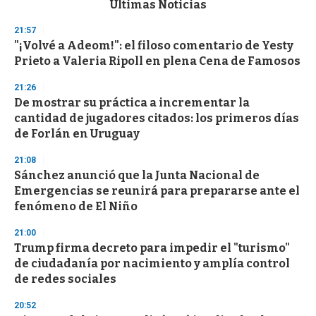
Últimas Noticias
o
n
21:57
d
"¡Volvé a Adeom!": el filoso comentario de Yesty
s
o
Prieto a Valeria Ripoll en plena Cena de Famosos
f
3
21:26
3
s
De mostrar su práctica a incrementar la
e
cantidad de jugadores citados: los primeros días
c
de Forlán en Uruguay
o
n
d
21:08
s
Sánchez anunció que la Junta Nacional de
Emergencias se reunirá para prepararse ante el
fenómeno de El Niño
21:00
Trump firma decreto para impedir el "turismo"
de ciudadanía por nacimiento y amplía control
de redes sociales
20:52