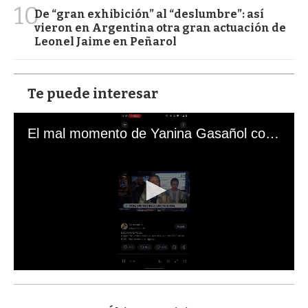
10
De “gran exhibición” al “deslumbre”: así
vieron en Argentina otra gran actuación de
Leonel Jaime en Peñarol
Te puede interesar
El mal momento de Yanina Gasañol con un hincha argentino en "Subrayado"
0
s
e
c