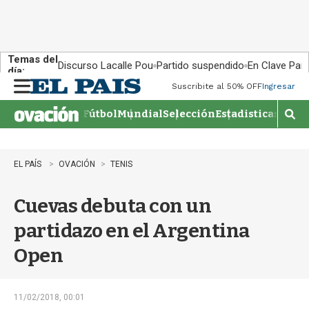
Temas del
Discurso Lacalle Pou
Partido suspendido
En Clave País
día:
Suscribite al 50% OFF
Ingresar
M
e
Fútbol
Mundial
Selección
Estadisticas
Agen
n
M
u
o
s
t
EL PAÍS
OVACIÓN
TENIS
r
a
Cuevas debuta con un
r
b
partidazo en el Argentina
�
s
Open
q
u
e
d
11/02/2018, 00:01