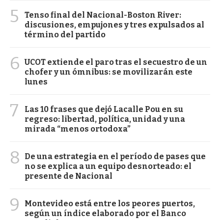
5
Tenso final del Nacional-Boston River:
discusiones, empujones y tres expulsados al
término del partido
6
UCOT extiende el paro tras el secuestro de un
chofer y un ómnibus: se movilizarán este
lunes
7
Las 10 frases que dejó Lacalle Pou en su
regreso: libertad, política, unidad y una
mirada “menos ortodoxa”
8
De una estrategia en el período de pases que
no se explica a un equipo desnorteado: el
presente de Nacional
9
Montevideo está entre los peores puertos,
según un índice elaborado por el Banco