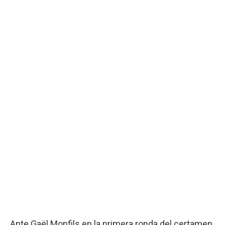
Ante Gaël Monfils en la primera ronda del certamen