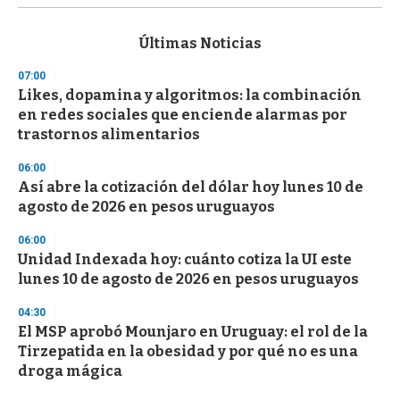
s
e
c
Últimas Noticias
o
n
07:00
d
Likes, dopamina y algoritmos: la combinación
s
o
en redes sociales que enciende alarmas por
f
trastornos alimentarios
3
3
s
06:00
e
Así abre la cotización del dólar hoy lunes 10 de
c
agosto de 2026 en pesos uruguayos
o
n
d
06:00
s
Unidad Indexada hoy: cuánto cotiza la UI este
lunes 10 de agosto de 2026 en pesos uruguayos
04:30
El MSP aprobó Mounjaro en Uruguay: el rol de la
Tirzepatida en la obesidad y por qué no es una
droga mágica