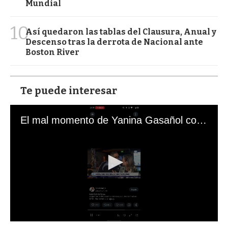
Mundial
10
Así quedaron las tablas del Clausura, Anual y
Descenso tras la derrota de Nacional ante
Boston River
Te puede interesar
El mal momento de Yanina Gasañol con un hincha argentino en "Subrayado"
0