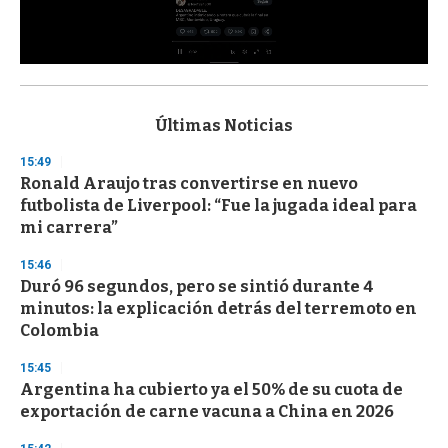
0
s
e
c
Últimas Noticias
o
n
15:49
d
Ronald Araujo tras convertirse en nuevo
s
o
futbolista de Liverpool: “Fue la jugada ideal para
f
mi carrera”
3
3
s
15:46
e
Duró 96 segundos, pero se sintió durante 4
c
minutos: la explicación detrás del terremoto en
o
n
Colombia
d
s
15:45
Argentina ha cubierto ya el 50% de su cuota de
exportación de carne vacuna a China en 2026