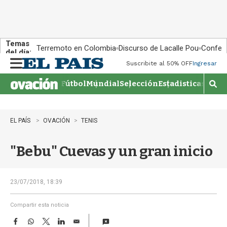
Temas
Terremoto en Colombia
Discurso de Lacalle Pou
Confere
del día:
Suscribite al 50% OFF
Ingresar
M
e
Fútbol
Mundial
Selección
Estadisticas
Agen
n
M
u
o
s
t
EL PAÍS
OVACIÓN
TENIS
r
a
"Bebu" Cuevas y un gran inicio
r
b
�
s
23/07/2018, 18:39
q
u
Compartir esta noticia
e
F
W
T
L
E
d