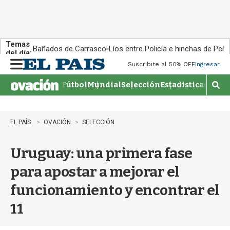
Temas
Bañados de Carrasco
Líos entre Policía e hinchas de Peña
del día:
Suscribite al 50% OFF
Ingresar
M
e
Fútbol
Mundial
Selección
Estadisticas
Agen
n
M
u
o
s
t
EL PAÍS
OVACIÓN
SELECCIÓN
r
a
Uruguay: una primera fase
r
b
para apostar a mejorar el
�
s
funcionamiento y encontrar el
q
u
11
e
d