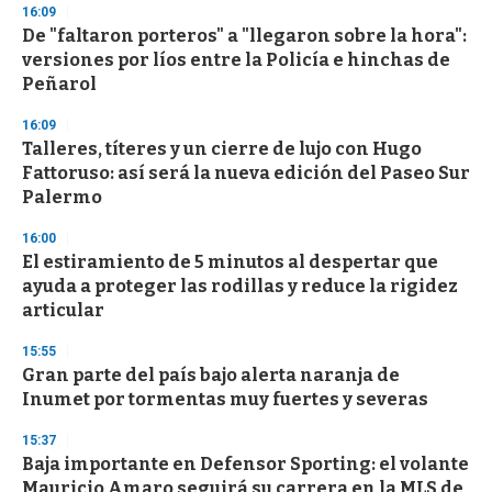
s
16:09
De "faltaron porteros" a "llegaron sobre la hora":
versiones por líos entre la Policía e hinchas de
Peñarol
16:09
Talleres, títeres y un cierre de lujo con Hugo
Fattoruso: así será la nueva edición del Paseo Sur
Palermo
16:00
El estiramiento de 5 minutos al despertar que
ayuda a proteger las rodillas y reduce la rigidez
articular
15:55
Gran parte del país bajo alerta naranja de
Inumet por tormentas muy fuertes y severas
15:37
Baja importante en Defensor Sporting: el volante
Mauricio Amaro seguirá su carrera en la MLS de