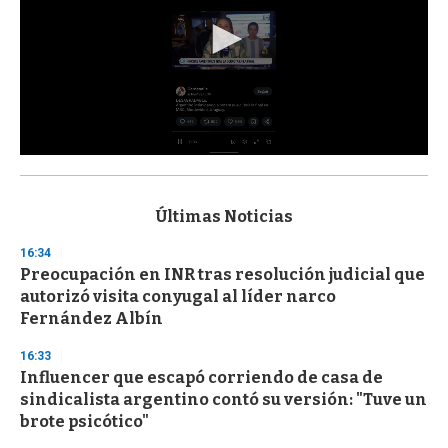
0
s
e
c
Últimas Noticias
o
n
16:34
d
Preocupación en INR tras resolución judicial que
s
o
autorizó visita conyugal al líder narco
f
Fernández Albín
3
3
s
16:33
e
Influencer que escapó corriendo de casa de
c
sindicalista argentino contó su versión: "Tuve un
o
n
brote psicótico"
d