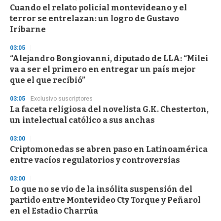
e
Cuando el relato policial montevideano y el
c
terror se entrelazan: un logro de Gustavo
o
n
Iribarne
d
s
03:05
“Alejandro Bongiovanni, diputado de LLA: “Milei
va a ser el primero en entregar un país mejor
que el que recibió”
03:05
Exclusivo suscriptores
La faceta religiosa del novelista G.K. Chesterton,
un intelectual católico a sus anchas
03:00
Criptomonedas se abren paso en Latinoamérica
entre vacíos regulatorios y controversias
03:00
Lo que no se vio de la insólita suspensión del
partido entre Montevideo Cty Torque y Peñarol
en el Estadio Charrúa