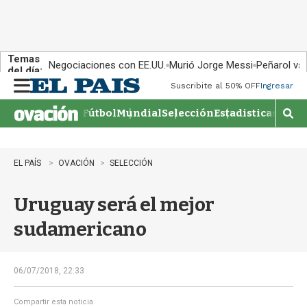
Temas
Negociaciones con EE.UU.
Murió Jorge Messi
Peñarol vs
del día:
Suscribite al 50% OFF
Ingresar
M
e
Fútbol
Mundial
Selección
Estadisticas
Agen
n
M
u
o
s
t
EL PAÍS
OVACIÓN
SELECCIÓN
r
a
Uruguay será el mejor
r
b
sudamericano
�
s
q
u
06/07/2018, 22:33
e
d
Compartir esta noticia