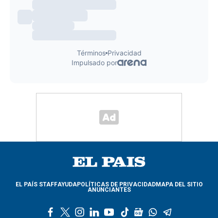
EL PAÍS STAFF
AYUDA
POLÍTICAS DE PRIVACIDAD
MAPA DEL SITIO
ANUNCIANTES
f
t
i
l
y
t
g
w
t