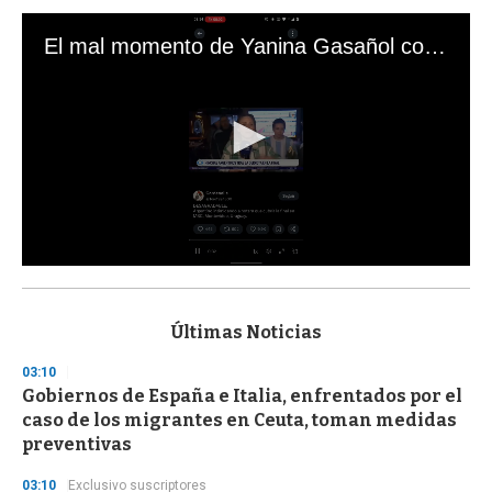
El mal momento de Yanina Gasañol con un hincha argentino en "Subrayado"
0
s
e
c
Últimas Noticias
o
n
03:10
d
Gobiernos de España e Italia, enfrentados por el
s
o
caso de los migrantes en Ceuta, toman medidas
f
preventivas
3
3
s
03:10
Exclusivo suscriptores