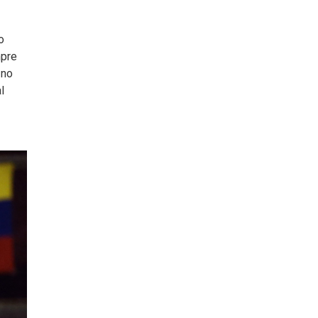
o
mpre
 no
l