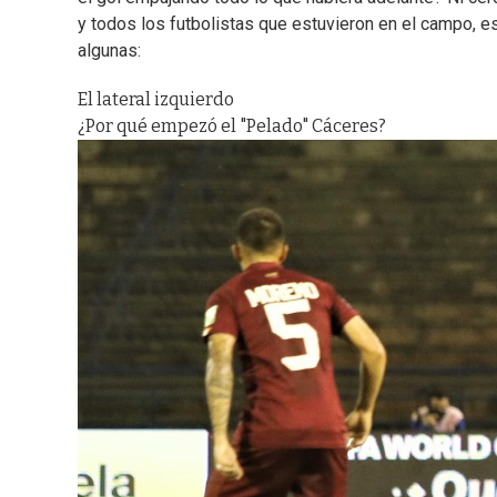
y todos los futbolistas que estuvieron en el campo, e
algunas:
El lateral izquierdo
¿Por qué empezó el "Pelado" Cáceres?