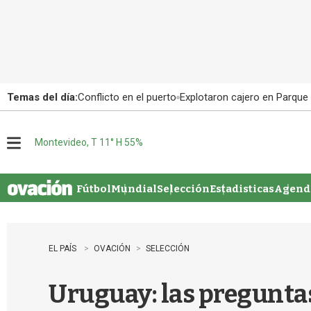
Temas del día:
Conflicto en el puerto
Explotaron cajero en Parque
Montevideo, T 11° H 55%
M
e
n
u
Fútbol
Mundial
Selección
Estadisticas
Agenda
EL PAÍS
OVACIÓN
SELECCIÓN
Uruguay: las preguntas