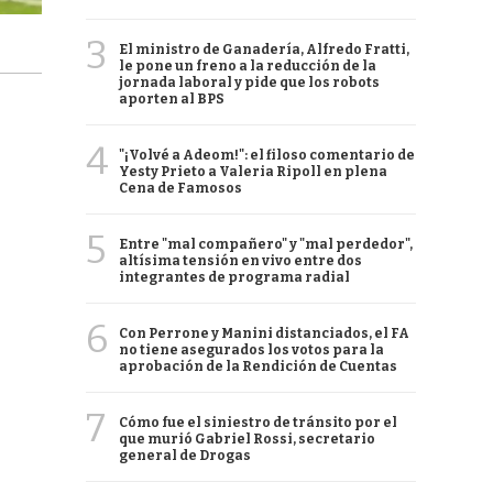
3
El ministro de Ganadería, Alfredo Fratti,
le pone un freno a la reducción de la
jornada laboral y pide que los robots
aporten al BPS
4
"¡Volvé a Adeom!": el filoso comentario de
Yesty Prieto a Valeria Ripoll en plena
Cena de Famosos
5
Entre "mal compañero" y "mal perdedor",
altísima tensión en vivo entre dos
integrantes de programa radial
6
Con Perrone y Manini distanciados, el FA
no tiene asegurados los votos para la
aprobación de la Rendición de Cuentas
7
Cómo fue el siniestro de tránsito por el
que murió Gabriel Rossi, secretario
general de Drogas