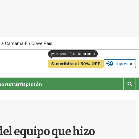
 a Cardama
En Clave País
Suscribite al 50% OFF
Ingresar
orts
Turf
Opinión
M
o
s
t
r
a
r
del equipo que hizo
b
�