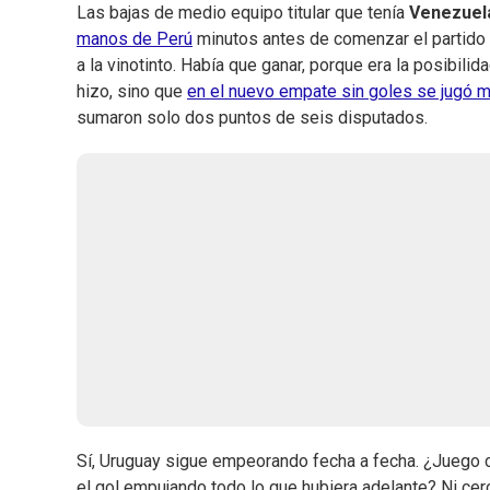
Las bajas de medio equipo titular que tenía
Venezuel
manos de Perú
minutos antes de comenzar el partido
a la vinotinto. Había que ganar, porque era la posibili
hizo, sino que
en el nuevo empate sin goles se jugó 
sumaron solo dos puntos de seis disputados.
Sí, Uruguay sigue empeorando fecha a fecha. ¿Juego co
el gol empujando todo lo que hubiera adelante? Ni cer