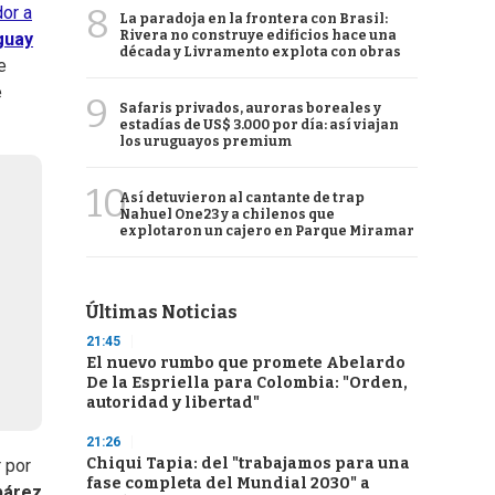
8
dor a
La paradoja en la frontera con Brasil:
Rivera no construye edificios hace una
guay
década y Livramento explota con obras
e
e
9
Safaris privados, auroras boreales y
estadías de US$ 3.000 por día: así viajan
los uruguayos premium
10
Así detuvieron al cantante de trap
Nahuel One23 y a chilenos que
explotaron un cajero en Parque Miramar
Últimas Noticias
21:45
El nuevo rumbo que promete Abelardo
De la Espriella para Colombia: "Orden,
autoridad y libertad"
21:26
Chiqui Tapia: del "trabajamos para una
 por
fase completa del Mundial 2030" a
bárez