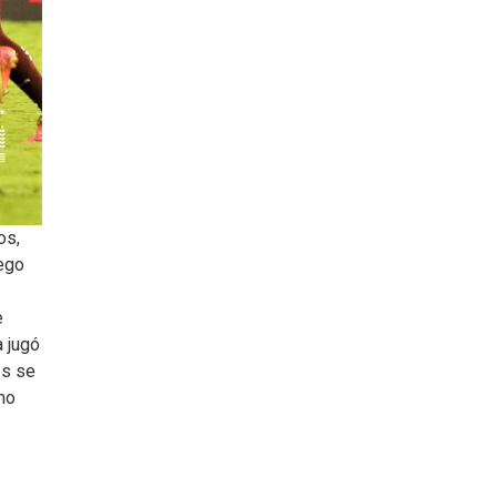
os,
uego
e
a jugó
es se
mo