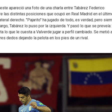
leste apareció una foto de una charla entre Tabárez Federico
re las distintas posiciones que ocupó en Real Madrid en el últim
eral derecho. "Pajarito" ha jugado de todo, es verdad, pero sie
argo, Tabárez lo puso por la izquierda. Y pasó lo que se preveía:
a lo que le cuesta a Valverde jugar a perfil cambiado. Se metió a
tres dedos dejando la pelota en los pies de un rival.