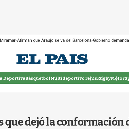
 Miramar
Afirman que Araujo se va del Barcelona
Gobierno demanda
 Deportiva
Básquetbol
Multideportivo
Tenis
Rugby
MotorSp
 que dejó la conformación 