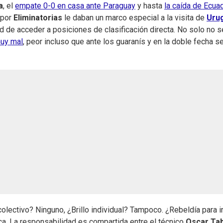
a
, el
empate 0-0 en casa ante Paraguay
y hasta
la caída de Ecua
 por
Eliminatorias
le daban un marco especial a la visita de
Uru
dad de acceder a posiciones de clasificación directa. No solo no s
muy mal
, peor incluso que ante los guaranís y en la doble fecha s
lectivo? Ninguno, ¿Brillo individual? Tampoco. ¿Rebeldía para ir
ca. La responsabilidad es compartida entre el técnico
Oscar Ta