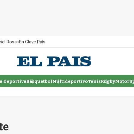
iel Rossi
En Clave País
 Deportiva
Básquetbol
Multideportivo
Tenis
Rugby
MotorSp
te