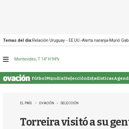
Temas del día:
Relación Uruguay - EE.UU.
Alerta naranja
Murió Gabr
Montevideo, T 14° H 94%
M
e
n
u
Fútbol
Mundial
Selección
Estadisticas
Agenda
EL PAÍS
OVACIÓN
SELECCIÓN
Torreira visitó a su gen