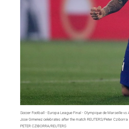
Soccer Football - Europa League Final - Olympique de Marseille vs
Jose Gimenez celebrates after the match REUTERS/Peter Czibor
PETER CZIBORRA/REUTERS