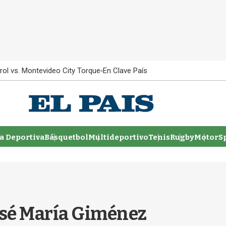
rol vs. Montevideo City Torque
En Clave País
 Deportiva
Básquetbol
Multideportivo
Tenis
Rugby
MotorSp
osé María Giménez