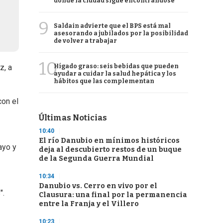
donde la ciudad sigue encontrándose
9
Saldain advierte que el BPS está mal
asesorando a jubilados por la posibilidad
de volver a trabajar
10
Hígado graso: seis bebidas que pueden
z, a
ayudar a cuidar la salud hepática y los
hábitos que las complementan
con el
Últimas Noticias
10:40
El río Danubio en mínimos históricos
ayo y
deja al descubierto restos de un buque
de la Segunda Guerra Mundial
10:34
Danubio vs. Cerro en vivo por el
".
Clausura: una final por la permanencia
entre la Franja y el Villero
10:23