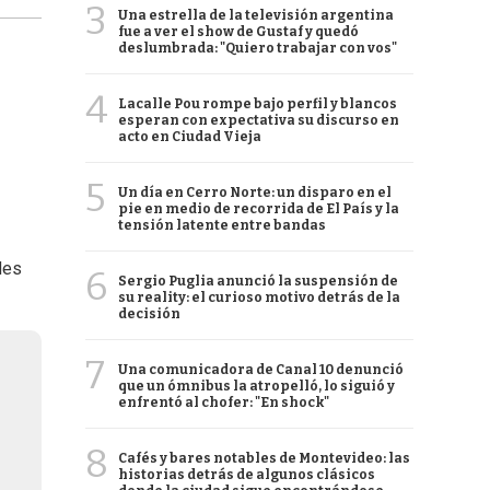
3
Una estrella de la televisión argentina
fue a ver el show de Gustaf y quedó
deslumbrada: "Quiero trabajar con vos"
4
Lacalle Pou rompe bajo perfil y blancos
esperan con expectativa su discurso en
acto en Ciudad Vieja
5
Un día en Cerro Norte: un disparo en el
pie en medio de recorrida de El País y la
tensión latente entre bandas
des
6
Sergio Puglia anunció la suspensión de
su reality: el curioso motivo detrás de la
decisión
7
Una comunicadora de Canal 10 denunció
que un ómnibus la atropelló, lo siguió y
enfrentó al chofer: "En shock"
8
Cafés y bares notables de Montevideo: las
historias detrás de algunos clásicos