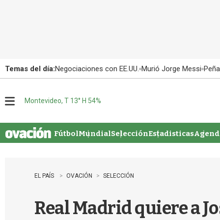
Temas del día:
Negociaciones con EE.UU.
Murió Jorge Messi
Peña
Montevideo, T 13° H 54%
M
e
n
u
Fútbol
Mundial
Selección
Estadisticas
Agenda
EL PAÍS
OVACIÓN
SELECCIÓN
Real Madrid quiere a J