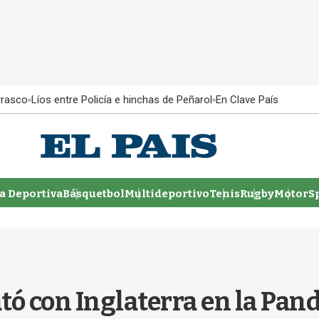
rrasco
Líos entre Policía e hinchas de Peñarol
En Clave País
 Deportiva
Básquetbol
Multideportivo
Tenis
Rugby
MotorSp
tó con Inglaterra en la Pan