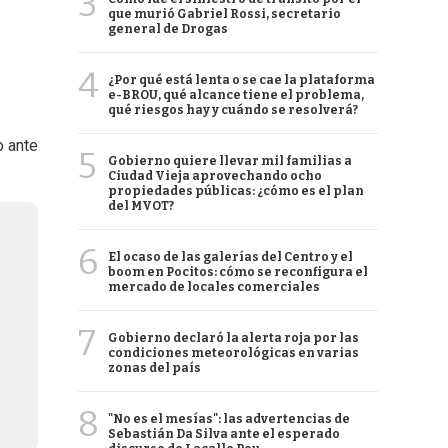
3
que murió Gabriel Rossi, secretario
general de Drogas
4
¿Por qué está lenta o se cae la plataforma
e-BROU, qué alcance tiene el problema,
qué riesgos hay y cuándo se resolverá?
o ante
5
Gobierno quiere llevar mil familias a
Ciudad Vieja aprovechando ocho
propiedades públicas: ¿cómo es el plan
del MVOT?
6
El ocaso de las galerías del Centro y el
boom en Pocitos: cómo se reconfigura el
mercado de locales comerciales
7
Gobierno declaró la alerta roja por las
condiciones meteorológicas en varias
zonas del país
8
"No es el mesías": las advertencias de
Sebastián Da Silva ante el esperado