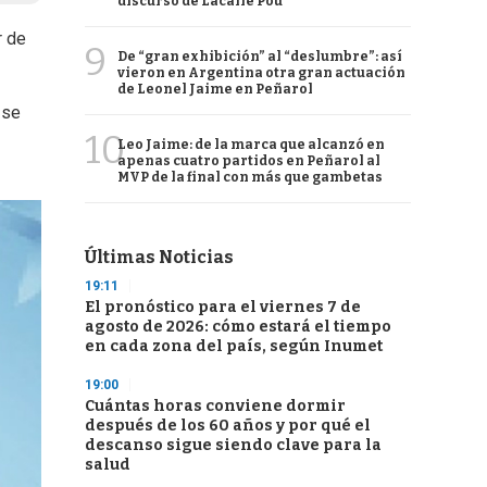
discurso de Lacalle Pou
r de
9
De “gran exhibición” al “deslumbre”: así
vieron en Argentina otra gran actuación
de Leonel Jaime en Peñarol
 se
10
Leo Jaime: de la marca que alcanzó en
apenas cuatro partidos en Peñarol al
MVP de la final con más que gambetas
Últimas Noticias
19:11
El pronóstico para el viernes 7 de
agosto de 2026: cómo estará el tiempo
en cada zona del país, según Inumet
19:00
Cuántas horas conviene dormir
después de los 60 años y por qué el
descanso sigue siendo clave para la
salud