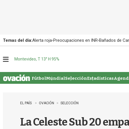
Temas del día:
Alerta roja
Preocupaciones en INR
Bañados de Ca
Montevideo, T 13° H 95%
M
e
n
u
Fútbol
Mundial
Selección
Estadisticas
Agenda
EL PAÍS
OVACIÓN
SELECCIÓN
La Celeste Sub 20 empa