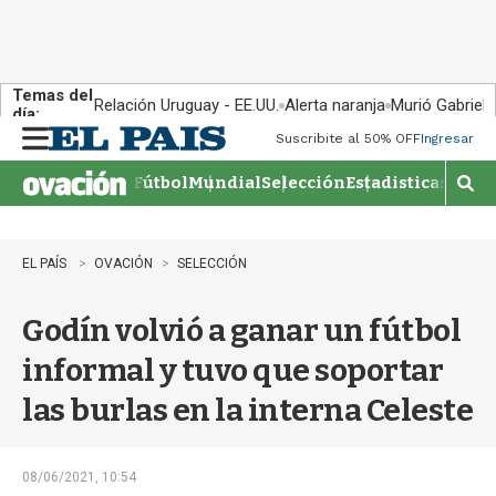
Temas del
Relación Uruguay - EE.UU.
Alerta naranja
Murió Gabriel 
día:
Suscribite al 50% OFF
Ingresar
M
e
Fútbol
Mundial
Selección
Estadisticas
Agen
n
M
u
o
s
t
EL PAÍS
OVACIÓN
SELECCIÓN
r
a
Godín volvió a ganar un fútbol
r
b
informal y tuvo que soportar
�
s
las burlas en la interna Celeste
q
u
e
d
08/06/2021, 10:54