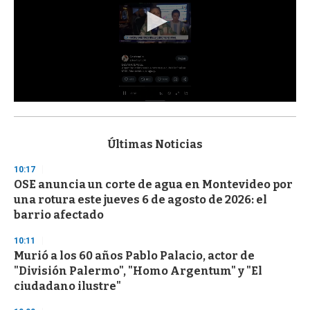
0
s
e
c
Últimas Noticias
o
n
10:17
d
OSE anuncia un corte de agua en Montevideo por
s
o
una rotura este jueves 6 de agosto de 2026: el
f
barrio afectado
3
3
s
10:11
e
Murió a los 60 años Pablo Palacio, actor de
c
"División Palermo", "Homo Argentum" y "El
o
n
ciudadano ilustre"
d
s